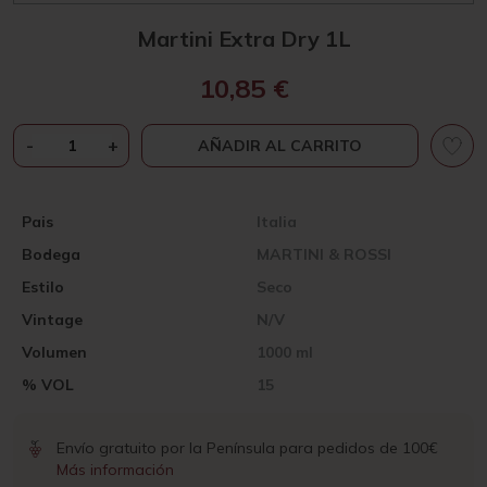
Martini Extra Dry 1L
10,85
€
MARTINI
-
+
AÑADIR AL CARRITO
EXTRA
DRY
1L
Pais
Italia
CANTIDAD
Bodega
MARTINI & ROSSI
Estilo
Seco
Vintage
N/V
Volumen
1000 ml
% VOL
15
Envío gratuito por la Península para pedidos de 100€
Más información