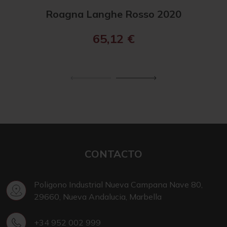
Roagna Langhe Rosso 2020
R
65,12
€
CONTACTO
Poligono Industrial Nueva Campana Nave 80,
29660, Nueva Andalucia, Marbella
+34 952 002 999