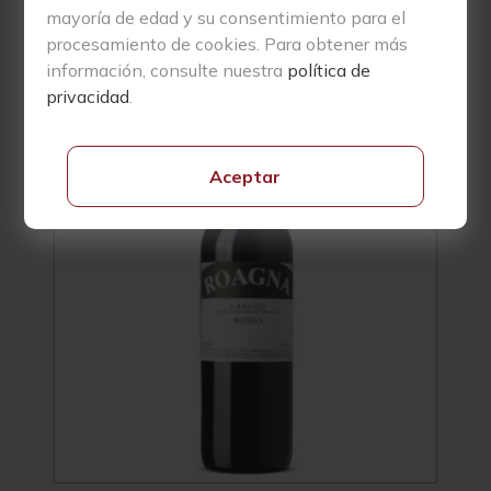
mayoría de edad y su consentimiento para el
procesamiento de cookies. Para obtener más
Productos Relacionados
información, consulte nuestra
política de
privacidad
.
Vivino
4.1
3.7
Aceptar
Wine
91
89
Spectator