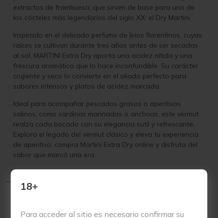
extractos de frambuesa, que sirven de base para uno de
los cócteles más legendarios del siglo XX: el Dry Martini.
Inspirado en el delicado perfume de lirios florentinos, cuyas
raíces se cultivan durante tres años antes de ser secadas
al sol, MARTINI Extra Dry aporta una acidez nítida y una
frescura aromática que lo hace inconfundible. Su carácter
crujiente y seco lo convierte en el aliado perfecto para
sabores intensos y platos de acidez marcada.
Ideal para acompañar pescados grasos o aperitivos
salinos, como sardinas marinadas o anchoas, este vermut
realza cada bocado con su elegancia sutil y refrescante.
Explora el legado del vermut clásico y eleva tu experiencia
de aperitivo: compra Martini Extra Dry online y disfruta del
sabor que marcó una era.
18+
Para acceder al sitio es necesario confirmar su