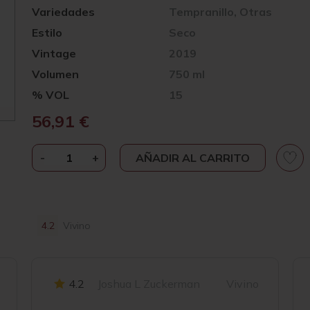
Variedades
Tempranillo, Otras
Estilo
Seco
Vintage
2019
Volumen
750 ml
% VOL
15
56,91
€
-
MARQUÉS
+
AÑADIR AL CARRITO
DE
RISCAL
GRAN
RESERVA
4.2
Vivino
2019
CANTIDAD
4.2
Joshua L Zuckerman
Vivino