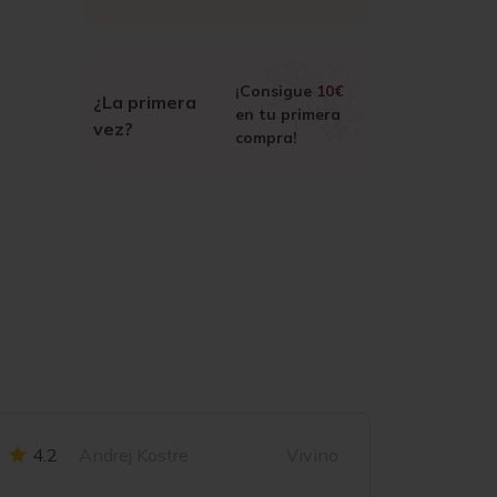
¡Consigue
10€
¿La primera
en tu primera
vez?
compra!
4.2
Andrej Kostre
Vivino
4.1