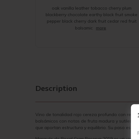
oak vanilla leather tobacco cherry plum
blackberry chocolate earthy black fruit smoke
pepper black cherry dark fruit cedar red fruit
balsamic
more
Description
Vino de tonalidad rojo cereza profundo con reflej
balsámicos con notas de fruta madura y sutiles r
que aportan estructura y equilibrio. Su paso es arm
Marqués de Riscal Gran Reserva 2019 es un vino ti