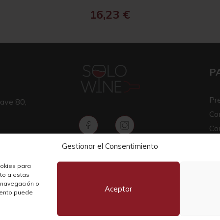
16,23
€
P
Pr
ave 80,
Co
Co
Av
Gestionar el Consentimiento
Copyright © 2026 SOLO WINE
Pol
ookies para
nto a estas
 navegación o
Aceptar
miento puede