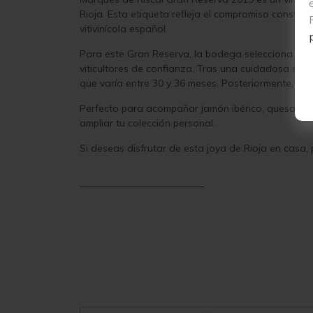
Rioja. Esta etiqueta refleja el compromiso consta
vitivinícola español.
Para este Gran Reserva, la bodega selecciona exc
viticultores de confianza. Tras una cuidadosa sel
que varía entre 30 y 36 meses. Posteriormente, el 
Perfecto para acompañar jamón ibérico, quesos cur
ampliar tu colección personal.
Si deseas disfrutar de esta joya de Rioja en casa,