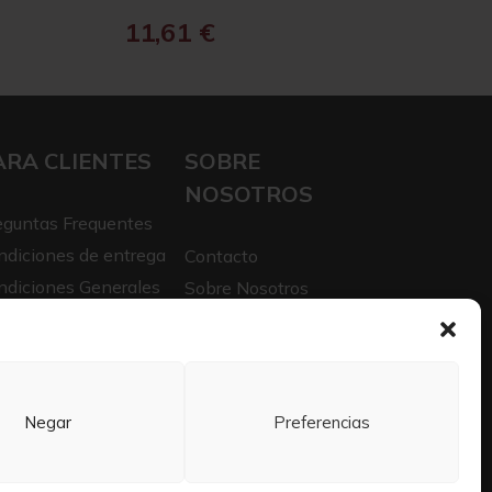
11,61
€
ARA CLIENTES
SOBRE
NOSOTROS
eguntas Frequentes
ndiciones de entrega
Contacto
ndiciones Generales
Sobre Nosotros
iso legal
Trabaja con nosotros
itica de privacidad
Negar
Preferencias