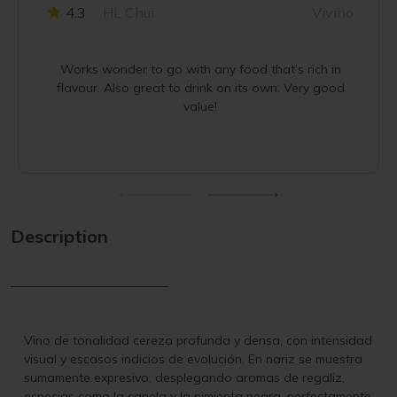
4.3
HL Chui
Vivino
Works wonder to go with any food that’s rich in
flavour. Also great to drink on its own. Very good
value!
Description
Vino de tonalidad cereza profunda y densa, con intensidad
visual y escasos indicios de evolución. En nariz se muestra
sumamente expresivo, desplegando aromas de regaliz,
especias como la canela y la pimienta negra, perfectamente