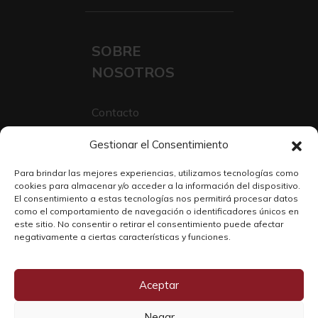
SOBRE
NOSOTROS
Contacto
Sobre Nosotros
Gestionar el Consentimiento
Trabaja con nosotros
Para brindar las mejores experiencias, utilizamos tecnologías como
cookies para almacenar y/o acceder a la información del dispositivo.
El consentimiento a estas tecnologías nos permitirá procesar datos
como el comportamiento de navegación o identificadores únicos en
este sitio. No consentir o retirar el consentimiento puede afectar
negativamente a ciertas características y funciones.
Aceptar
Negar