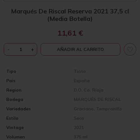
Marqués De Riscal Reserva 2021 37,5 cl
(Media Botella)
11,61
€
MARQUÉS
-
+
AÑADIR AL CARRITO
DE
RISCAL
RESERVA
Tipo
Tinto
2021
Pais
España
37,5
CL
Region
D.O. Ca. Rioja
(MEDIA
Bodega
MARQUÉS DE RISCAL
BOTELLA)
CANTIDAD
Variedades
Graciano, Tempranillo
Estilo
Seco
Vintage
2021
Volumen
375 ml