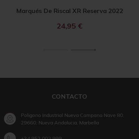
Marqués De Riscal XR Reserva 2022
Ma
24,95
€
CONTACTO
Poligono Industrial Nueva Campana Nave 80,
29660, Nueva Andalucia, Marbella
+34 952 002 999