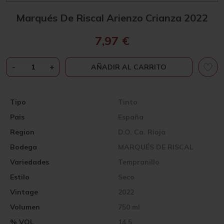
Marqués De Riscal Arienzo Crianza 2022
7,97
€
MARQUÉS
-
+
AÑADIR AL CARRITO
DE
RISCAL
ARIENZO
Tipo
Tinto
CRIANZA
Pais
España
2022
CANTIDAD
Region
D.O. Ca. Rioja
Bodega
MARQUÉS DE RISCAL
Variedades
Tempranillo
Estilo
Seco
Vintage
2022
Volumen
750 ml
% VOL
14,5