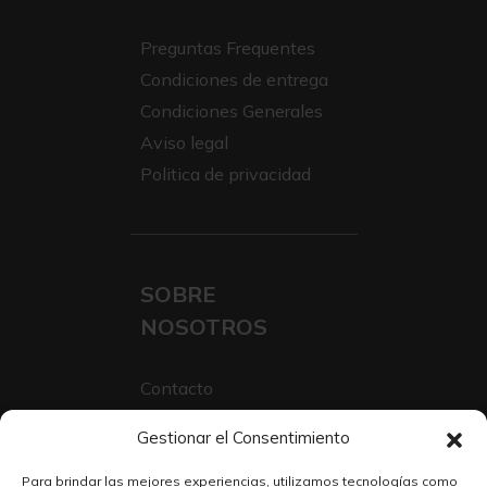
Preguntas Frequentes
Condiciones de entrega
Condiciones Generales
Aviso legal
Politica de privacidad
SOBRE
NOSOTROS
Contacto
Sobre Nosotros
Gestionar el Consentimiento
Trabaja con nosotros
Para brindar las mejores experiencias, utilizamos tecnologías como