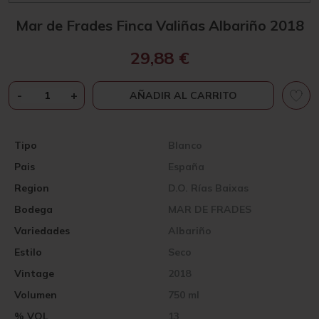
Mar de Frades Finca Valiñas Albariño 2018
29,88
€
MAR
-
+
AÑADIR AL CARRITO
DE
FRADES
FINCA
Tipo
Blanco
VALIÑAS
Pais
España
ALBARIÑO
2018
Region
D.O. Rías Baixas
CANTIDAD
Bodega
MAR DE FRADES
Variedades
Albariño
Estilo
Seco
Vintage
2018
Volumen
750 ml
% VOL
13