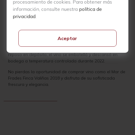
procesamiento de cookies. Para obtener más
depósitos de acero inoxidable con levaduras autóctonas
información, consulte nuestra
política de
durante 16 días a 17,5ºC. Tras la fermentación, el vino
privacidad
.
reposa sobre lías finas durante el primer año con mínima
intervención.
Durante 2020 y 2021, se trabajaron las lías mediante
Aceptar
batonnage, realizándolo cada quince días el primer año y
una vez al mes el segundo año. Después de un tiempo de
reposo en depósito, el vino se embotelló y descansó en
bodega a temperatura controlada durante 2022.
No pierdas la oportunidad de comprar vino como el Mar de
Frades Finca Valiñas 2018 y disfruta de su sofisticada
frescura y elegancia.