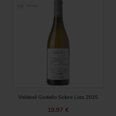
Vivino
3.9
95
4.2
Valdesil Godello Sobre Lias 2025
R. 
19,97
€