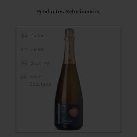
Productos Relacionados
Parker
94
92
Vivino
4.2
4.2
Suckling
95
95
Wine
92
92
Spectator