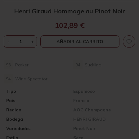
Henri Giraud Hommage au Pinot Noir
102,89
€
HENRI
-
+
AÑADIR AL CARRITO
GIRAUD
HOMMAGE
AU
93
Parker
94
Suckling
PINOT
NOIR
94
Wine Spectator
CANTIDAD
Tipo
Espumoso
Pais
Francia
Region
AOC Champagne
Bodega
HENRI GIRAUD
Variedades
Pinot Noir
Estilo
Seco