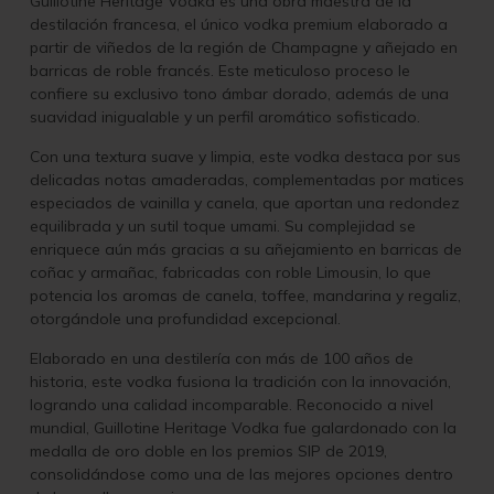
Guillotine Heritage Vodka es una obra maestra de la
destilación francesa, el único vodka premium elaborado a
partir de viñedos de la región de Champagne y añejado en
barricas de roble francés. Este meticuloso proceso le
confiere su exclusivo tono ámbar dorado, además de una
suavidad inigualable y un perfil aromático sofisticado.
Con una textura suave y limpia, este vodka destaca por sus
delicadas notas amaderadas, complementadas por matices
especiados de vainilla y canela, que aportan una redondez
equilibrada y un sutil toque umami. Su complejidad se
enriquece aún más gracias a su añejamiento en barricas de
coñac y armañac, fabricadas con roble Limousin, lo que
potencia los aromas de canela, toffee, mandarina y regaliz,
otorgándole una profundidad excepcional.
Elaborado en una destilería con más de 100 años de
historia, este vodka fusiona la tradición con la innovación,
logrando una calidad incomparable. Reconocido a nivel
mundial, Guillotine Heritage Vodka fue galardonado con la
medalla de oro doble en los premios SIP de 2019,
consolidándose como una de las mejores opciones dentro