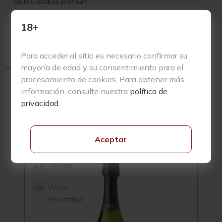
de los vodkas premium.
Descubre su inigualable sofisticación. Compra vodka
18+
Guillotine Heritage online y sumérgete en el secreto de su
excelencia y refinamiento.
Para acceder al sitio es necesario confirmar su
mayoría de edad y su consentimiento para el
procesamiento de cookies. Para obtener más
información, consulte nuestra
política de
privacidad
.
Productos Relacionados
Aceptar
Vivino
4.6
4.3
Wine
98
Spectator