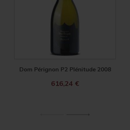
Dom Pérignon P2 Plénitude 2008
Ch
616,24
€