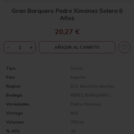
Gran Barquero Pedro Ximénez Solera 6
Años
20,27
€
GRAN
-
+
AÑADIR AL CARRITO
BARQUERO
PEDRO
XIMÉNEZ
Tipo
Dulce
SOLERA
Pais
España
6
AÑOS
Region
D.O. Montilla-Moriles
CANTIDAD
Bodega
PÉREZ BARQUERO
Variedades
Pedro Ximénez
Vintage
N/V
Volumen
750 ml
% VOL
15