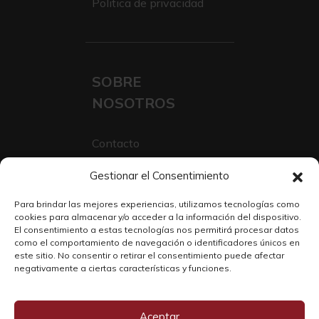
Politica de privacidad
SOBRE
NOSOTROS
Contacto
Sobre Nosotros
Gestionar el Consentimiento
Trabaja con nosotros
Para brindar las mejores experiencias, utilizamos tecnologías como
cookies para almacenar y/o acceder a la información del dispositivo.
El consentimiento a estas tecnologías nos permitirá procesar datos
como el comportamiento de navegación o identificadores únicos en
este sitio. No consentir o retirar el consentimiento puede afectar
negativamente a ciertas características y funciones.
Aceptar