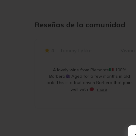
Reseñas de la comunidad
4
Tommy Løkke
Vivino
A lovely wine from Piemonte
100%
Barbera
Aged for a few months in old
oak. This is a fruit driven Barbera that pairs
well with
more