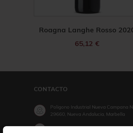
Roagna Langhe Rosso 202
65,12
€
CONTACTO
Poligono Industrial Nueva Campana N
29660, Nueva Andalucia, Marbella
+34 952 002 999