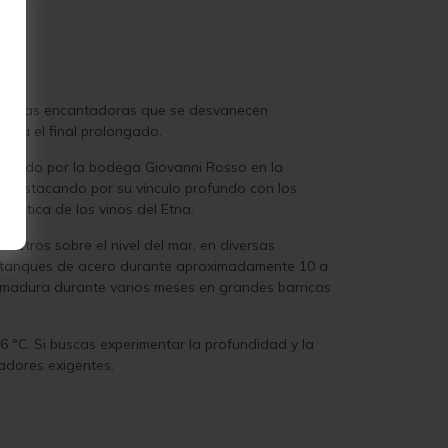
 y cerezas encantadoras que se desvanecen
asta el final prolongado.
oducido por la bodega Giovanni Rosso en la
, destacando por su vínculo profundo con los
erística de los vinos del Etna.
metros sobre el nivel del mar, en diversas
 en tanques de acero durante aproximadamente 10 a
o madura durante varios meses en grandes barricas
 °C. Si buscas experimentar la profundidad y la
adores exigentes.