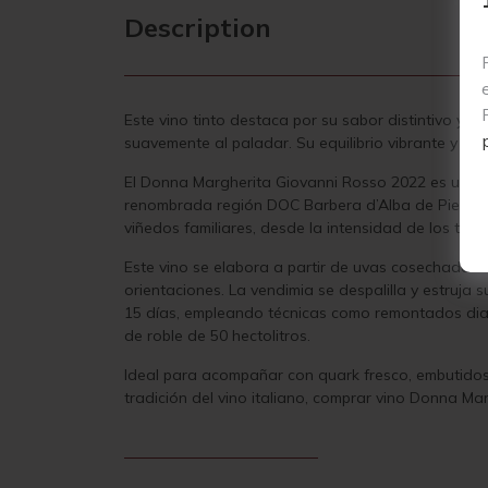
Description
Este vino tinto destaca por su sabor distintivo y
suavemente al paladar. Su equilibrio vibrante y fr
El Donna Margherita Giovanni Rosso 2022 es un ex
renombrada región DOC Barbera d’Alba de Piemonte,
viñedos familiares, desde la intensidad de los tani
Este vino se elabora a partir de uvas cosechadas 
orientaciones. La vendimia se despalilla y estruj
15 días, empleando técnicas como remontados diar
de roble de 50 hectolitros.
Ideal para acompañar con quark fresco, embutidos 
tradición del vino italiano, comprar vino Donna M