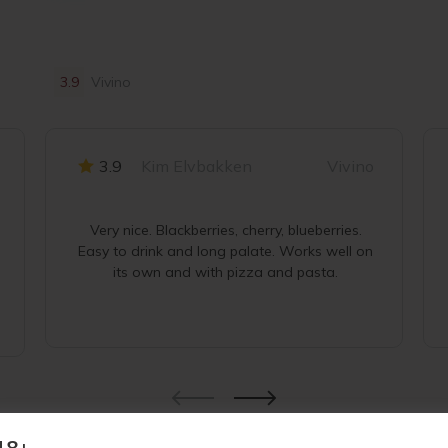
3.9
Vivino
3.9
Kim Elvbakken
Vivino
Very nice. Blackberries, cherry, blueberries.
Easy to drink and long palate. Works well on
its own and with pizza and pasta.
18+