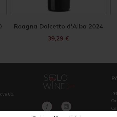
0
Roagna Dolcetto d'Alba 2024
39,29
€
P
Pr
ave 80,
Co
Co
Av