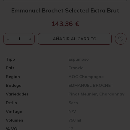
Emmanuel Brochet Selected Extra Brut
143,36
€
EMMANUEL
-
+
AÑADIR AL CARRITO
BROCHET
SELECTED
EXTRA
Tipo
Espumoso
BRUT
Pais
Francia
CANTIDAD
Region
AOC Champagne
Bodega
EMMANUEL BROCHET
Variedades
Pinot Meunier, Chardonnay
Estilo
Seco
Vintage
N/V
Volumen
750 ml
% VOL
12