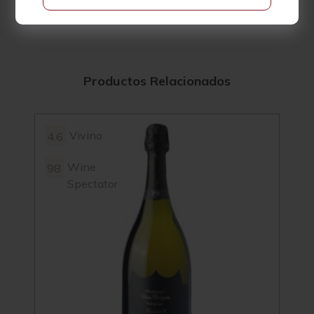
Productos Relacionados
Vivino
4.6
4.3
Wine
98
Spectator