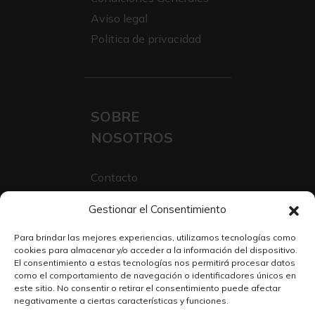
Aviso legal
Politica de privacidad
SOBRE
NOSOTROS
Contacto
Sobre Nosotros
Gestionar el Consentimiento
Trabaja con nosotros
Para brindar las mejores experiencias, utilizamos tecnologías como
cookies para almacenar y/o acceder a la información del dispositivo.
El consentimiento a estas tecnologías nos permitirá procesar datos
como el comportamiento de navegación o identificadores únicos en
este sitio. No consentir o retirar el consentimiento puede afectar
negativamente a ciertas características y funciones.