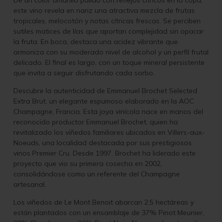
De un color amarillo pálido con reflejos cítricos en la copa,
este vino revela en nariz una atractiva mezcla de frutas
tropicales, melocotón y notas cítricas frescas. Se perciben
sutiles matices de lías que aportan complejidad sin opacar
la fruta. En boca, destaca una acidez vibrante que
armoniza con su moderado nivel de alcohol y un perfil frutal
delicado. El final es largo, con un toque mineral persistente
que invita a seguir disfrutando cada sorbo.
Descubre la autenticidad de Emmanuel Brochet Selected
Extra Brut, un elegante espumoso elaborado en la AOC
Champagne, Francia. Esta joya vinícola nace en manos del
reconocido productor Emmanuel Brochet, quien ha
revitalizado los viñedos familiares ubicados en Villers-aux-
Noeuds, una localidad destacada por sus prestigiosos
vinos Premier Cru. Desde 1997, Brochet ha liderado este
proyecto que vio su primera cosecha en 2002,
consolidándose como un referente del Champagne
artesanal.
Los viñedos de Le Mont Benoit abarcan 2,5 hectáreas y
están plantados con un ensamblaje de 37% Pinot Meunier,