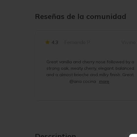
Reseñas de la comunidad
4.3
Fernando P
Vivino
Great vanilla and cherry nose followed by a
strong oak, meaty cherry, elegant, balanced
and a almost brioche and milky finish. Great.
@ana cocina
more
Description