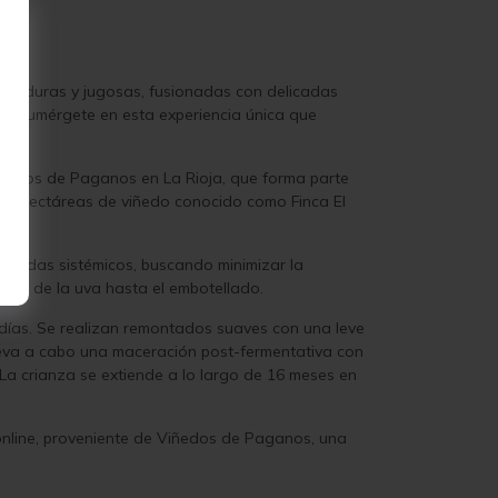
as maduras y jugosas, fusionadas con delicadas
or. Sumérgete en esta experiencia única que
iñedos de Paganos en La Rioja, que forma parte
s 25 hectáreas de viñedo conocido como Finca El
sticidas sistémicos, buscando minimizar la
ción de la uva hasta el embotellado.
 días. Se realizan remontados suaves con una leve
lleva a cabo una maceración post-fermentativa con
 La crianza se extiende a lo largo de 16 meses en
online, proveniente de Viñedos de Paganos, una