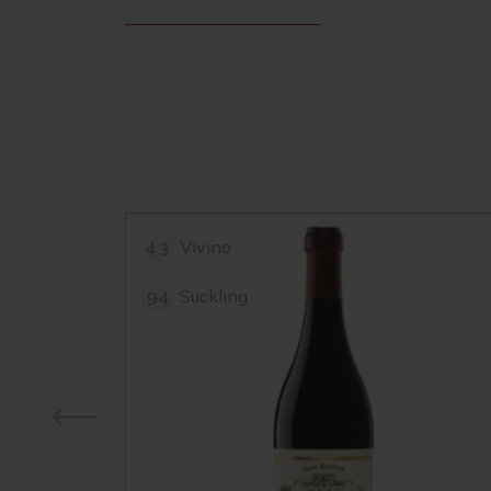
Vivino
4.3
Suckling
94