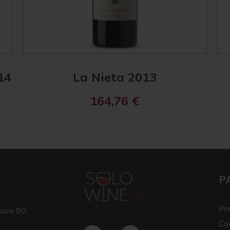
14
La Nieta 2013
164,76
€
P
Pr
ave 80,
Co