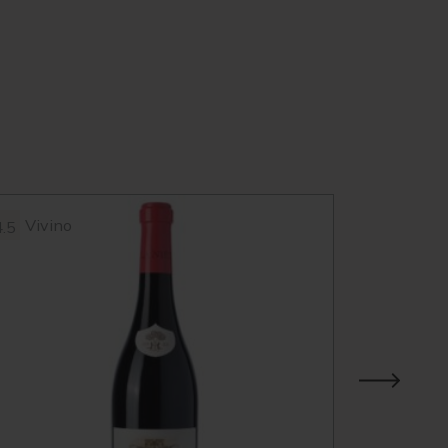
Vivino
Vivin
4.5
4.3