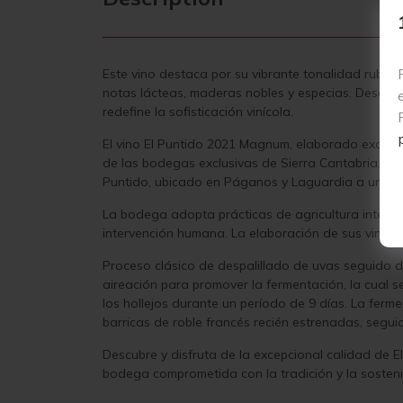
Este vino destaca por su vibrante tonalidad rubí 
notas lácteas, maderas nobles y especias. Descubr
redefine la sofisticación vinícola.
El vino El Puntido 2021 Magnum, elaborado exclus
de las bodegas exclusivas de Sierra Cantabria. Es
Puntido, ubicado en Páganos y Laguardia a una al
La bodega adopta prácticas de agricultura integrad
intervención humana. La elaboración de sus vinos 
Proceso clásico de despalillado de uvas seguido d
aireación para promover la fermentación, la cual 
los hollejos durante un período de 9 días. La ferm
barricas de roble francés recién estrenadas, segu
Descubre y disfruta de la excepcional calidad de 
bodega comprometida con la tradición y la sosteni