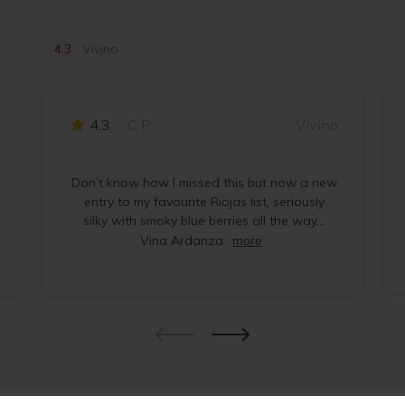
4.3
Vivino
4.3
C P
Vivino
Don’t know how I missed this but now a new
entry to my favourite Riojas list, seriously
silky with smoky blue berries all the way…
Vina Ardanza
more