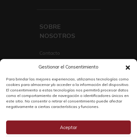
SOBRE
NOSOTROS
Contacto
Sobre Nosotros
Gestionar el Consentimiento
Trabaja con nosotros
Para brindar las mejores experiencias, utilizamos tecnologías como
cookies para almacenar y/o acceder a la información del dispositivo.
El consentimiento a estas tecnologías nos permitirá procesar datos
como el comportamiento de navegación o identificadores únicos en
este sitio. No consentir o retirar el consentimiento puede afectar
negativamente a ciertas características y funciones.
Aceptar