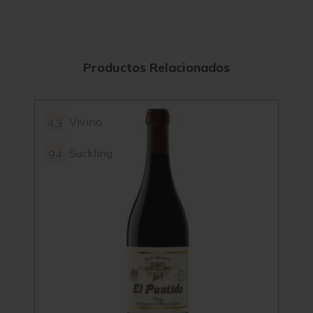
Productos Relacionados
Vivino
4.3
96+
Suckling
94
4.5