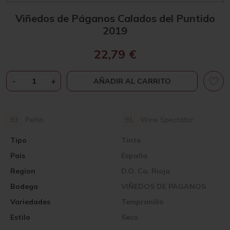
Viñedos de Páganos Calados del Puntido
2019
22,79
€
VIÑEDOS
-
+
AÑADIR AL CARRITO
DE
PÁGANOS
CALADOS
93
Peñín
91
Wine Spectator
DEL
PUNTIDO
Tipo
Tinto
2019
Pais
CANTIDAD
España
Region
D.O. Ca. Rioja
Bodega
VIÑEDOS DE PAGANOS
Variedades
Tempranillo
Estilo
Seco