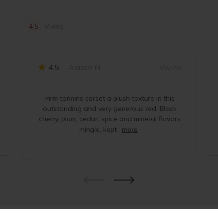
4.5
Vivino
4.5
Adrian N.
Vivino
Firm tannins corset a plush texture in this
outstanding and very generous red. Black
cherry, plum, cedar, spice and mineral flavors
mingle, kept
more