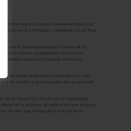
os de frutas negras y azules, complementados con
taninos secos y refinados, culminando en un final
lbillo por la aclamada bodega Dominio de Es,
a ubicación noreste, prosperando en terrazas
ue también perpetúa el legado vitivinícola,
s. Es un viñedo prefiloxérico plantado con Tinto
l 5 de octubre, y la crianza del vino se extiende
gna de un ‘Grand Cru’. Producido en cantidades
ultado de un proceso de vinificación que destaca
nea, un vino que encapsula la esencia de la