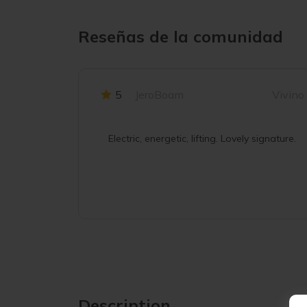
Reseñas de la comunidad
5
JeroBoam
Vivino
Electric, energetic, lifting. Lovely signature.
Description