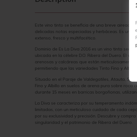
Este vino tinto se beneficia de una breve aireaci
delicadas notas especiadas y herbáceas. Es un vin
extenso, fresco y multifacético.
Dominio de Es La Diva 2016 es un vino tinto seco
ubicada en la célebre D.O. Ribera del Duero. El vi
arenosas y calcáreas que están meticulosamente ce
permitiendo que las variedades Tinto Fino y Albillo
Situado en el Paraje de Valdegatiles, Atauta, Sori
Fino y Albillo en suelos de arena pura sobre roca 
durante 15 meses en barricas borgoñonas, utiliza
La Diva se caracteriza por su temperamento indómi
limitadas, con un meticuloso cuidado de cada cepa
por su exclusividad y precisión. Descubre y compra
singularidad y el patrimonio de Ribera del Duero.