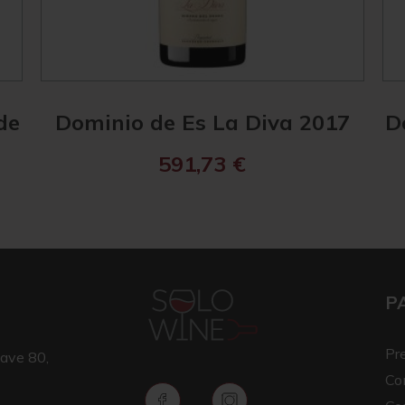
de
Dominio de Es La Diva 2017
D
591,73
€
P
Pr
ave 80,
Co