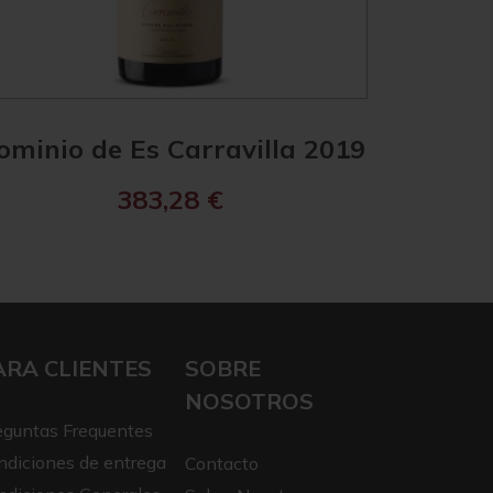
ominio de Es Carravilla 2019
Domini
383,28
€
ARA CLIENTES
SOBRE
NOSOTROS
eguntas Frequentes
ndiciones de entrega
Contacto