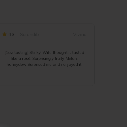
4.3
Sarandib
Vivino
4.2
[1oz tasting] Stinky! Wife thought it tasted
Nose: sm
like a rosé. Surprisingly fruity. Melon,
cream Pal
honeydew Surprised me and i enjoyed it.
with no