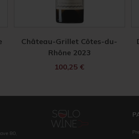
e
Château-Grillet Côtes-du-
Rhône 2023
100,25
€
P
Pr
ave 80,