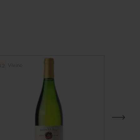
Vivino
Vivin
4.2
3.9