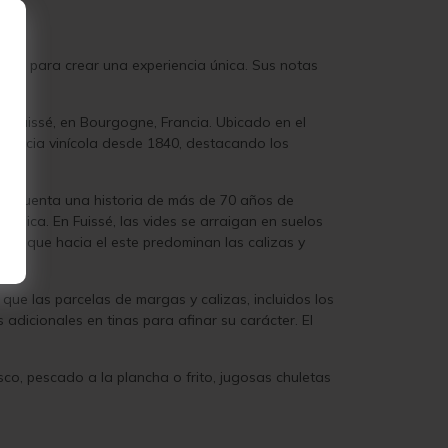
sionan para crear una experiencia única. Sus notas
ly-Fuissé, en Bourgogne, Francia. Ubicado en el
elencia vinícola desde 1840, destacando los
no cuenta una historia de más de 70 años de
n única. En Fuissé, las vides se arraigan en suelos
ras que hacia el este predominan las calizas y
s que las parcelas de margas y calizas, incluidos los
adicionales en tinas para afinar su carácter. El
co, pescado a la plancha o frito, jugosas chuletas