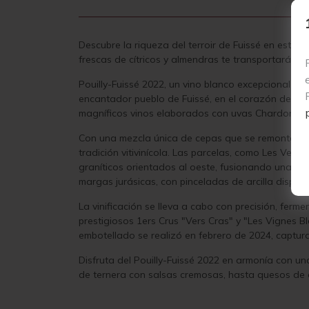
Descubre la riqueza del terroir de Fuissé en este v
frescas de cítricos y almendras te transportarán 
Pouilly-Fuissé 2022, un vino blanco excepcional cr
encantador pueblo de Fuissé, en el corazón del Ma
magníficos vinos elaborados con uvas Chardonnay
Con una mezcla única de cepas que se remontan a 
tradición vitivinícola. Las parcelas, como Les Vern
graníticos orientados al oeste, fusionando una var
margas jurásicas, con pinceladas de arcilla dispers
La vinificación se lleva a cabo con precisión, ferme
prestigiosos 1ers Crus "Vers Cras" y "Les Vignes B
embotellado se realizó en febrero de 2024, captur
Disfruta del Pouilly-Fuissé 2022 en armonía con un
de ternera con salsas cremosas, hasta quesos de 