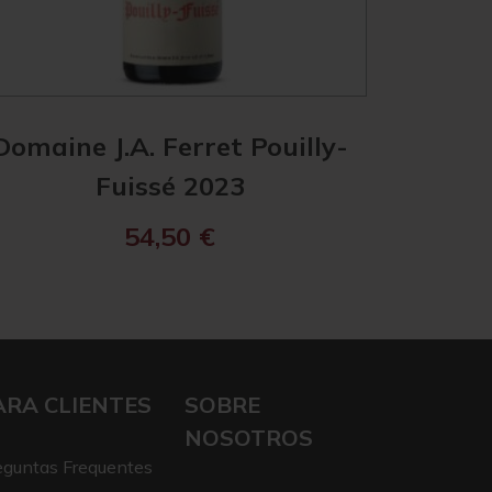
Domaine J.A. Ferret Pouilly-
Les Hér
Fuissé 2023
Mâ
54,50
€
ARA CLIENTES
SOBRE
NOSOTROS
eguntas Frequentes