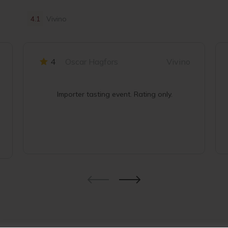
4.1
Vivino
4
Oscar Hagfors
Vivino
Importer tasting event. Rating only.