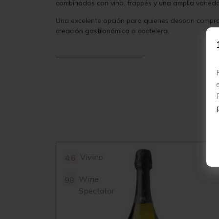
combinados con vino, frappés y una amplia varied
Una excelente opción para quienes desean comprar l
creación gastronómica o coctelera.
Vivino
4.6
Wine
98
Spectator