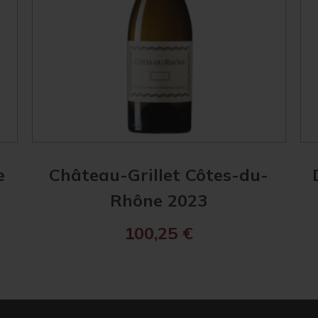
e
Château-Grillet Côtes-du-
Rhône 2023
100,25
€