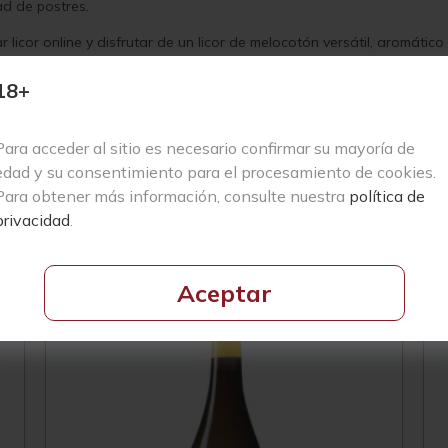
ad de postres.
icor online y disfrutar de un licor de melocotón versátil, aromático
18+
Para acceder al sitio es necesario confirmar su mayoría de
edad y su consentimiento para el procesamiento de cookies.
Para obtener más información, consulte nuestra
política de
privacidad
.
Productos Relacionados
Aceptar
Vivino
4.3