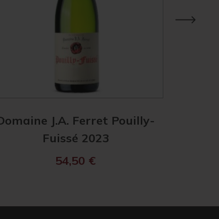
Domaine J.A. Ferret Pouilly-
Les Hér
Fuissé 2023
Mâ
54,50
€