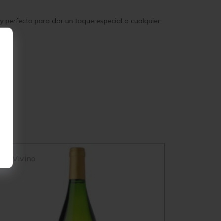
 y perfecto para dar un toque especial a cualquier
Vivino
Vivin
4.2
3.9