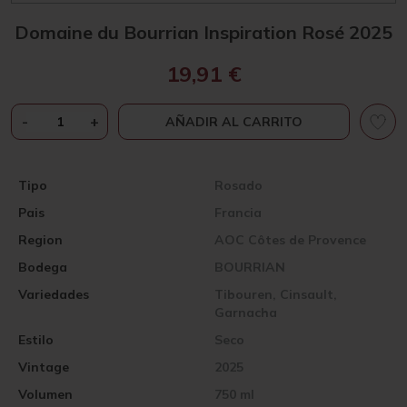
Domaine du Bourrian Inspiration Rosé 2025
19,91
€
DOMAINE
-
+
AÑADIR AL CARRITO
DU
BOURRIAN
INSPIRATION
Tipo
Rosado
ROSÉ
Pais
Francia
2025
CANTIDAD
Region
AOC Côtes de Provence
Bodega
BOURRIAN
Variedades
Tibouren, Cinsault,
Garnacha
Estilo
Seco
Vintage
2025
Volumen
750 ml