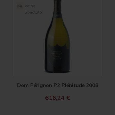
Wine
98
Spectator
Dom Pérignon P2 Plénitude 2008
Ch
616,24
€