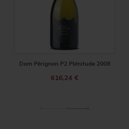
Dom Pérignon P2 Plénitude 2008
Ch
616,24
€