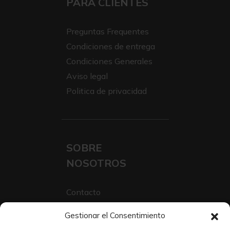
PARA CLIENTES
Preguntas Frequentes
Condiciones de entrega
Condiciones Generales
Aviso legal
Politica de privacidad
SOBRE
NOSOTROS
Contacto
Sobre Nosotros
Gestionar el Consentimiento
Trabaja con nosotros