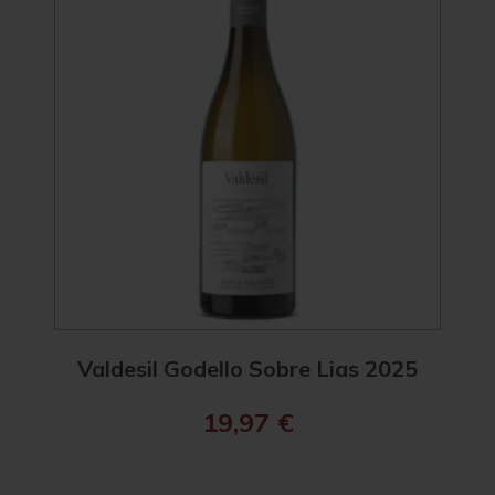
4.2
Valdesil Godello Sobre Lias 2025
R. 
19,97
€