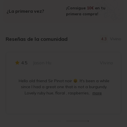
¡Consigue
10€
en tu
¿La primera vez?
primera compra!
Reseñas de la comunidad
4.3
Vivino
4.5
Jason Hu
Vivino
Hello old friend Sir Pinot noir
. It's been a while
since I had a great one that is not a burgundy.
Lovely ruby hue, floral , raspberries,
more