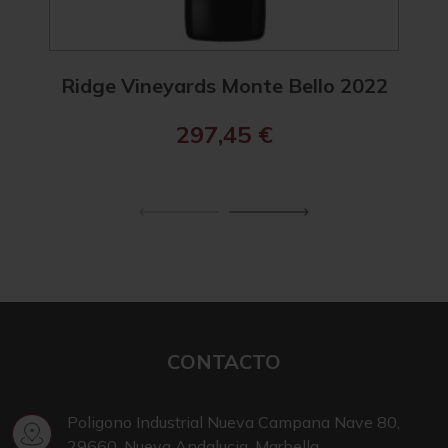
Ridge Vineyards Monte Bello 2022
Dom
297,45
€
CONTACTO
Poligono Industrial Nueva Campana Nave 80,
29660, Nueva Andalucia, Marbella