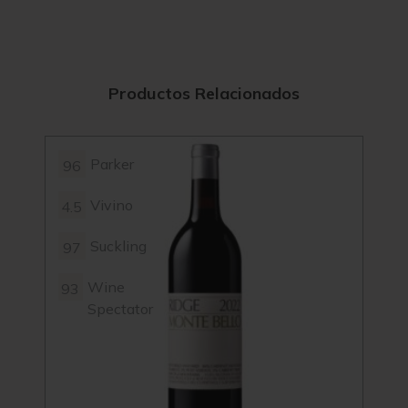
Productos Relacionados
Parker
96
96+
Vivino
4.5
4.3
Suckling
97
98
Wine
93
96
Spectator