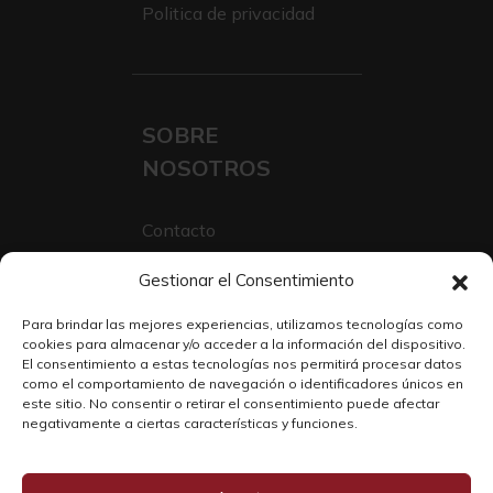
Politica de privacidad
SOBRE
NOSOTROS
Contacto
Sobre Nosotros
Gestionar el Consentimiento
Trabaja con nosotros
Para brindar las mejores experiencias, utilizamos tecnologías como
cookies para almacenar y/o acceder a la información del dispositivo.
El consentimiento a estas tecnologías nos permitirá procesar datos
como el comportamiento de navegación o identificadores únicos en
este sitio. No consentir o retirar el consentimiento puede afectar
negativamente a ciertas características y funciones.