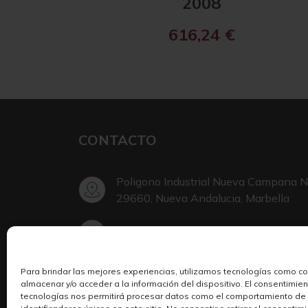
2008
616,24
€
CONTACTO
Poligono Industrial Nueva Campana N
29660, Nueva Andalucia, Marbella
+34 952 002 999
Para brindar las mejores experiencias, utilizamos tecnologías como c
Escribir en Telegram
almacenar y/o acceder a la información del dispositivo. El consentimie
tecnologías nos permitirá procesar datos como el comportamiento de