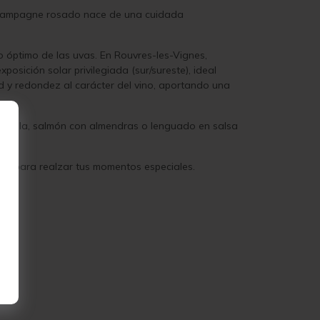
 champagne rosado nace de una cuidada
o óptimo de las uvas. En Rouvres-les-Vignes,
osición solar privilegiada (sur/sureste), ideal
d y redondez al carácter del vino, aportando una
parrilla, salmón con almendras o lenguado en salsa
cto para realzar tus momentos especiales.