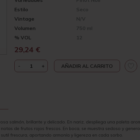
Variedades
Pinot Noir
Estilo
Seco
Vintage
N/V
Volumen
750 ml
% VOL
12
29,24
€
-
CLAUDE
+
AÑADIR AL CARRITO
PERRARD
ROSÉ
CHAMPAGNE
BRUT
CANTIDAD
osa salmón, brillante y delicado. En nariz, despliega una paleta a
 notas de frutos rojos frescos. En boca, se muestra sedoso y gener
a sutil frescura, aportando armonía y ligereza en cada sorbo.