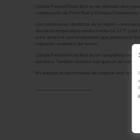
Claude Perrard Rosé Brut es un refinado vino es
combinación de Pinot Noir y Coteaux Champenois, 
Las condiciones climáticas de la región —una mezc
donde la temperatura media ronda los 11 °C y las ll
para alcanzar una maduración que potencia la fres
expresión auténtica del terroir.
Claude Perrard Rosé Brut es un compañero versátil
armórica. También destaca con quesos de cabra y 
No pierdas la oportunidad de comprar vino online y