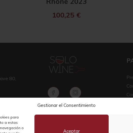
Rhône 2023
100,25
€
P
Pr
ave 80,
Co
Co
Av
Gestionar el Consentimiento
Copyright © 2026 SOLO WINE
Pol
ookies para
nto a estas
 navegación o
Aceptar