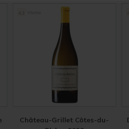
Vivino
4.3
e
Château-Grillet Côtes-du-