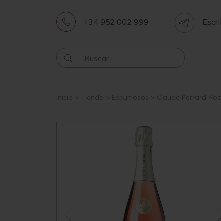
+34 952 002 999
Escri
Inicio
>
Tienda
>
Espumosos
>
Claude Perrard Ro