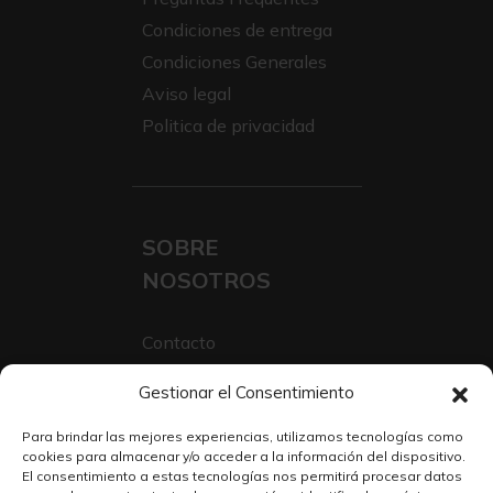
Condiciones de entrega
Condiciones Generales
Aviso legal
Politica de privacidad
SOBRE
NOSOTROS
Contacto
Sobre Nosotros
Gestionar el Consentimiento
Trabaja con nosotros
Para brindar las mejores experiencias, utilizamos tecnologías como
cookies para almacenar y/o acceder a la información del dispositivo.
El consentimiento a estas tecnologías nos permitirá procesar datos