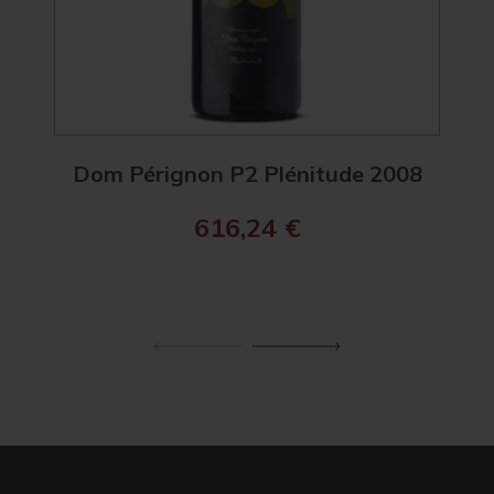
Dom Pérignon P2 Plénitude 2008
Ch
616,24
€