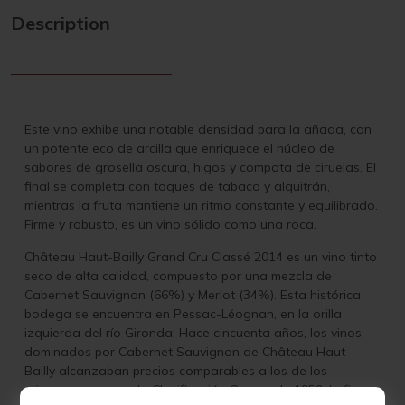
Description
Este vino exhibe una notable densidad para la añada, con
un potente eco de arcilla que enriquece el núcleo de
sabores de grosella oscura, higos y compota de ciruelas. El
final se completa con toques de tabaco y alquitrán,
mientras la fruta mantiene un ritmo constante y equilibrado.
Firme y robusto, es un vino sólido como una roca.
Château Haut-Bailly Grand Cru Classé 2014 es un vino tinto
seco de alta calidad, compuesto por una mezcla de
Cabernet Sauvignon (66%) y Merlot (34%). Esta histórica
bodega se encuentra en Pessac-Léognan, en la orilla
izquierda del río Gironda. Hace cincuenta años, los vinos
dominados por Cabernet Sauvignon de Château Haut-
Bailly alcanzaban precios comparables a los de los
primeros crus, y en la Clasificación Graves de 1959, la finca