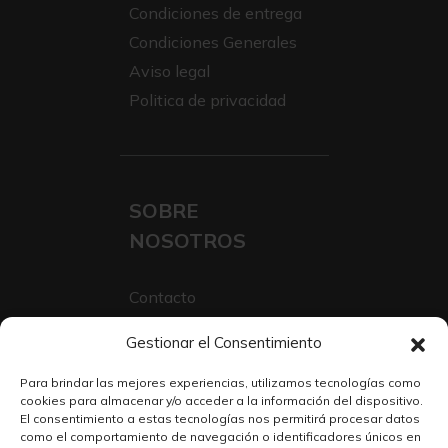
Condiciones de entrega
Condiciones Generales
Aviso legal
Politica de privacidad
SOBRE
NOSOTROS
Contacto
Sobre Nosotros
Gestionar el Consentimiento
Trabaja con nosotros
Para brindar las mejores experiencias, utilizamos tecnologías como
cookies para almacenar y/o acceder a la información del dispositivo.
El consentimiento a estas tecnologías nos permitirá procesar datos
como el comportamiento de navegación o identificadores únicos en