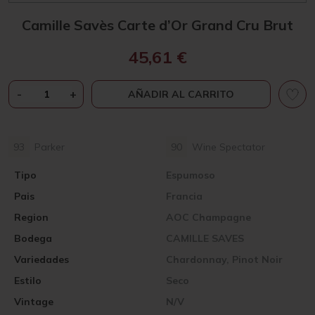
Camille Savès Carte d’Or Grand Cru Brut
45,61
€
CAMILLE
-
+
AÑADIR AL CARRITO
SAVÈS
CARTE
D'OR
93
Parker
90
Wine Spectator
GRAND
CRU
Tipo
Espumoso
BRUT
Pais
CANTIDAD
Francia
Region
AOC Champagne
Bodega
CAMILLE SAVES
Variedades
Chardonnay, Pinot Noir
Estilo
Seco
Vintage
N/V