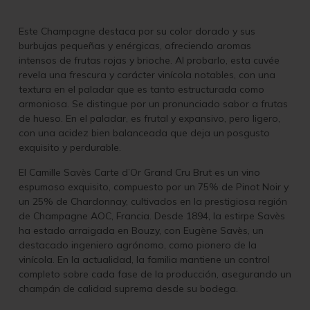
Este Champagne destaca por su color dorado y sus
burbujas pequeñas y enérgicas, ofreciendo aromas
intensos de frutas rojas y brioche. Al probarlo, esta cuvée
revela una frescura y carácter vinícola notables, con una
textura en el paladar que es tanto estructurada como
armoniosa. Se distingue por un pronunciado sabor a frutas
de hueso. En el paladar, es frutal y expansivo, pero ligero,
con una acidez bien balanceada que deja un posgusto
exquisito y perdurable.
El Camille Savès Carte d’Or Grand Cru Brut es un vino
espumoso exquisito, compuesto por un 75% de Pinot Noir y
un 25% de Chardonnay, cultivados en la prestigiosa región
de Champagne AOC, Francia. Desde 1894, la estirpe Savès
ha estado arraigada en Bouzy, con Eugène Savès, un
destacado ingeniero agrónomo, como pionero de la
vinícola. En la actualidad, la familia mantiene un control
completo sobre cada fase de la producción, asegurando un
champán de calidad suprema desde su bodega.