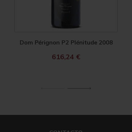
Dom Pérignon P2 Plénitude 2008
Ch
616,24
€