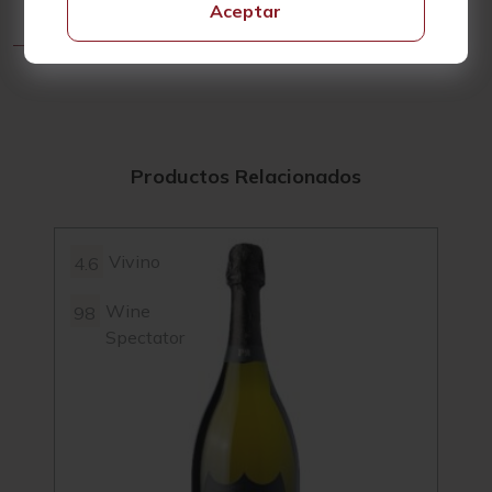
Aceptar
Productos Relacionados
Vivino
4.6
4.3
Wine
98
Spectator