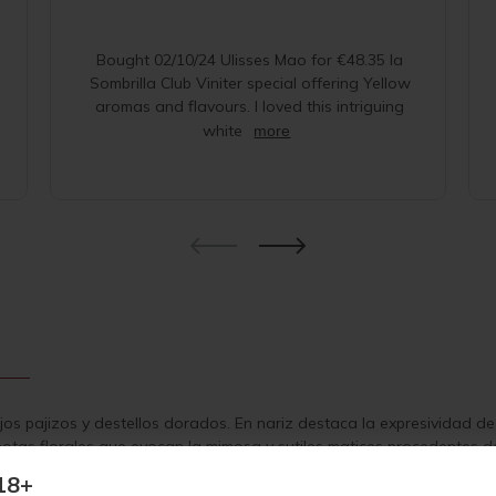
Bought 02/10/24 Ulisses Mao for €48.35 la
Sombrilla Club Viniter special offering Yellow
aromas and flavours. I loved this intriguing
white
more
lejos pajizos y destellos dorados. En nariz destaca la expresividad 
tas florales que evocan la mimosa y sutiles matices procedentes de
jando claramente su carácter atlántico. La frescura y la intensidad
18+