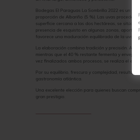
Bodegas El Paraguas La Sombrilla 2022 es un vino
proporción de Albariño (5 %). Las uvas proceden d
superficie cercana a las dos hectáreas, se sitúa en
presencia de esquisto en algunas zonas, aportan co
favorece una maduración equilibrada de la uva.
La elaboración combina tradición y precisión. Apr
mientras que el 40 % restante fermenta y envejece
vez finalizados ambos procesos, se realiza el ensa
Por su equilibrio, frescura y complejidad, resulta
gastronomía atlántica.
Una excelente elección para quienes buscan compra
gran prestigio.