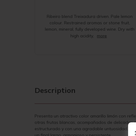
Ribeiro blend Treixadura driven. Pale lemon
colour. Restrained aromas or stone fruit,
lemon, mineral, fully developed wine. Dry with
high acidity,
more
Description
Presenta un atractivo color amarillo limón con ref
otras frutas blancas, acompañados de delicadas no
estructurado y con una agradable untuosidad, refle
un final largo, armonioso y persistente.