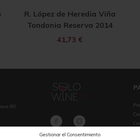
s
R. López de Heredia Viña
Tondonia Reserva 2014
41,73
€
P
Pr
ave 80,
Co
Co
Av
Gestionar el Consentimiento
Copyright © 2026 SOLO WINE