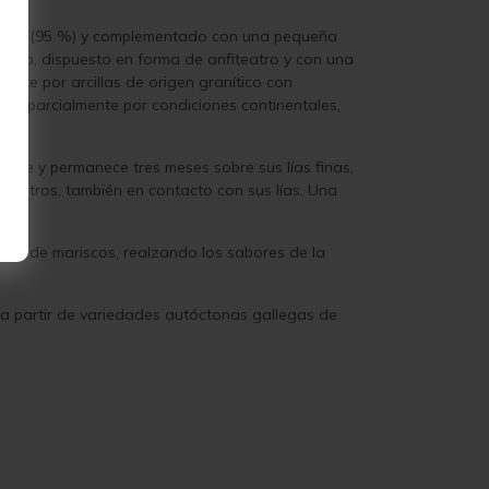
xadura (95 %) y complementado con una pequeña
iñedo, dispuesto en forma de anfiteatro y con una
mente por arcillas de origen granítico con
iado parcialmente por condiciones continentales,
able y permanece tres meses sobre sus lías finas,
0 litros, también en contacto con sus lías. Una
 tipo de mariscos, realzando los sabores de la
 a partir de variedades autóctonas gallegas de