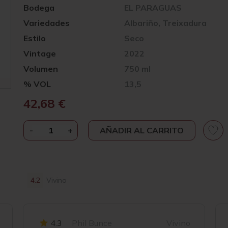
Bodega
EL PARAGUAS
Variedades
Albariño, Treixadura
Estilo
Seco
Vintage
2022
Volumen
750 ml
% VOL
13,5
42,68
€
-
BODEGAS
+
AÑADIR AL CARRITO
EL
PARAGUAS
LA
SOMBRILLA
4.2
Vivino
2022
CANTIDAD
4.3
Phil Bunce
Vivino