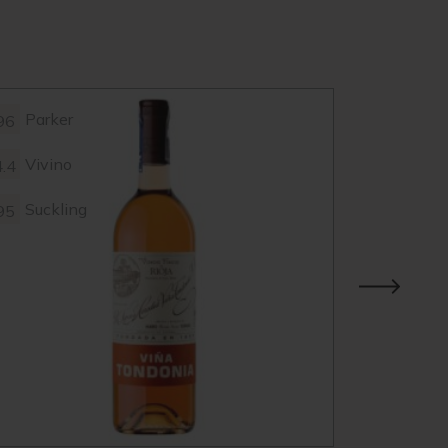
Parker
Parke
96
98
Vivino
Vivin
4.4
4.3
Suckling
95