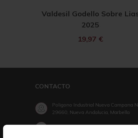
Valdesil Godello Sobre Lia
2025
19,97
€
CONTACTO
Poligono Industrial Nueva Campana N
29660, Nueva Andalucia, Marbella
+34 952 002 999