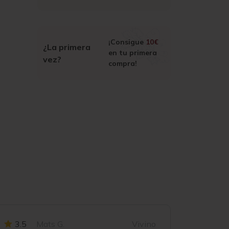
¡Consigue
10€
¿La primera
en tu primera
vez?
compra!
3.5
Mats G.
Vivino
4.5