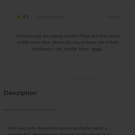
4.1
Lee Raybould
Vivino
I increasingly like young modern Rioja, but this needs
a little more time. Obviously very primary, full of fruit,
blackberry, oak, vanilla. More
more
Description
Este vino tinto deslumbra con su profundo matiz y
resplandor, desplegando aromas cautivadores que