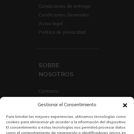
Condiciones de entrega
Condiciones Generales
Aviso legal
Politica de privacidad
SOBRE
NOSOTROS
Contacto
Sobre Nosotros
Gestionar el Consentimiento
Trabaja con nosotros
Para brindar las mejores experiencias, utilizamos tecnologías como
cookies para almacenar y/o acceder a la información del dispositivo.
El consentimiento a estas tecnologías nos permitirá procesar datos
como el comportamiento de navegación o identificadores únicos en