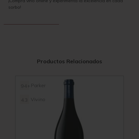
¡Compra vino online y experimenta la excelencia en cada
sorbo!
Productos Relacionados
Parker
94+
93+
Vivino
4.3
3.9