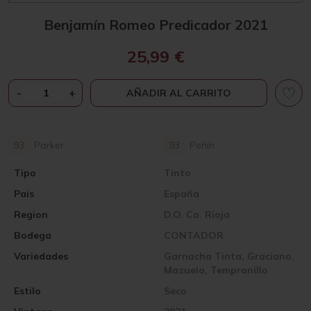
Benjamín Romeo Predicador 2021
25,99
€
BENJAMÍN
-
+
AÑADIR AL CARRITO
ROMEO
PREDICADOR
2021
93
Parker
93
Peñín
CANTIDAD
Tipo
Tinto
Pais
España
Region
D.O. Ca. Rioja
Bodega
CONTADOR
Variedades
Garnacha Tinta, Graciano,
Mazuelo, Tempranillo
Estilo
Seco