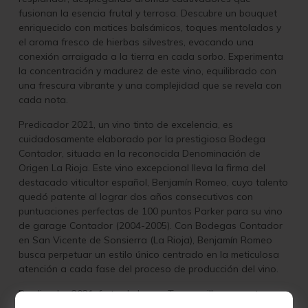
fusionan la esencia frutal y terrosa. Descubre un bouquet
enriquecido con matices balsámicos, toques mentolados y
el aroma fresco de hierbas silvestres, evocando una
conexión arraigada a la tierra en cada sorbo. Experimenta
la concentración y madurez de este vino, equilibrado con
una frescura vibrante y una complejidad que se revela con
cada nota.
Predicador 2021, un vino tinto de excelencia, es
cuidadosamente elaborado por la prestigiosa Bodega
Contador, situada en la reconocida Denominación de
Origen La Rioja. Este vino excepcional lleva la firma del
destacado viticultor español, Benjamín Romeo, cuyo talento
quedó patente al lograr dos años consecutivos con
puntuaciones perfectas de 100 puntos Parker para su vino
de garage Contador (2004-2005). Con Bodegas Contador
en San Vicente de Sonsierra (La Rioja), Benjamín Romeo
busca perpetuar un estilo único centrado en la meticulosa
atención a cada fase del proceso de producción del vino.
Predicador 2021, fruto de la uva Tempranillo con un toque