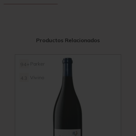
Productos Relacionados
Parker
94+
93+
Vivino
4.3
3.9