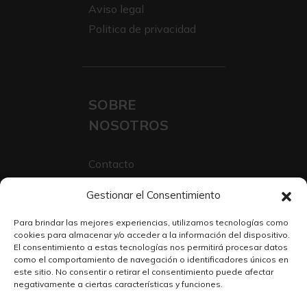
Aviso legal
Politica de privacidad
SOBRE
NOSOTROS
Contacto
Sobre Nosotros
Gestionar el Consentimiento
Trabaja con nosotros
Para brindar las mejores experiencias, utilizamos tecnologías como
cookies para almacenar y/o acceder a la información del dispositivo.
El consentimiento a estas tecnologías nos permitirá procesar datos
como el comportamiento de navegación o identificadores únicos en
este sitio. No consentir o retirar el consentimiento puede afectar
negativamente a ciertas características y funciones.