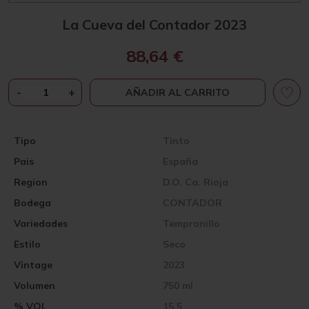
La Cueva del Contador 2023
88,64
€
LA
-
+
AÑADIR AL CARRITO
CUEVA
DEL
CONTADOR
Tipo
Tinto
2023
Pais
España
CANTIDAD
Region
D.O. Ca. Rioja
Bodega
CONTADOR
Variedades
Tempranillo
Estilo
Seco
Vintage
2023
Volumen
750 ml
% VOL
15,5