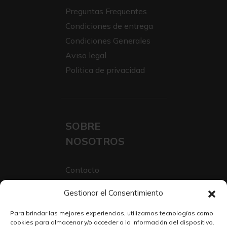
Preguntas Frequentes
Condiciones de entrega
Condiciones Generales
Aviso legal
Politica de privacidad
SOBRE
NOSOTROS
Contacto
Sobre Nosotros
Gestionar el Consentimiento
Trabaja con nosotros
Para brindar las mejores experiencias, utilizamos tecnologías como
cookies para almacenar y/o acceder a la información del dispositivo.