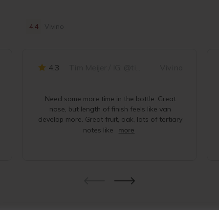
4.4
Vivino
4.3
Tim Meijer / IG: @ti...
Vivino
Need some more time in the bottle. Great
nose, but length of finish feels like van
develop more. Great fruit, oak, lots of tertiary
notes like
more