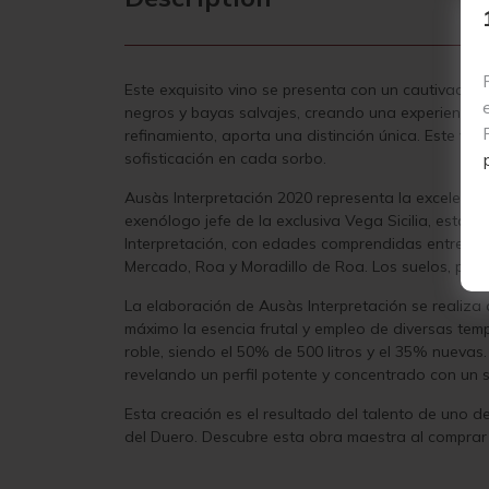
Este exquisito vino se presenta con un cautivador 
negros y bayas salvajes, creando una experiencia 
refinamiento, aporta una distinción única. Este vin
sofisticación en cada sorbo.
Ausàs Interpretación 2020 representa la excelencia
exenólogo jefe de la exclusiva Vega Sicilia, esta
Interpretación, con edades comprendidas entre lo
Mercado, Roa y Moradillo de Roa. Los suelos, princ
La elaboración de Ausàs Interpretación se realiza 
máximo la esencia frutal y empleo de diversas tem
roble, siendo el 50% de 500 litros y el 35% nuevas.
revelando un perfil potente y concentrado con un 
Esta creación es el resultado del talento de uno de
del Duero. Descubre esta obra maestra al comprar 