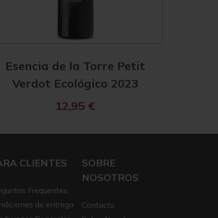
Esencia de la Torre Petit
Esencia
Verdot Ecológico 2023
12,95
€
ARA CLIENTES
SOBRE
NOSOTROS
eguntas Frequentes
ndiciones de entrega
Contacto