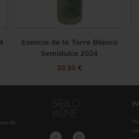
4
Esencia de la Torre Blanco
Semidulce 2024
10,10
€
P
Pr
ave 80,
Co