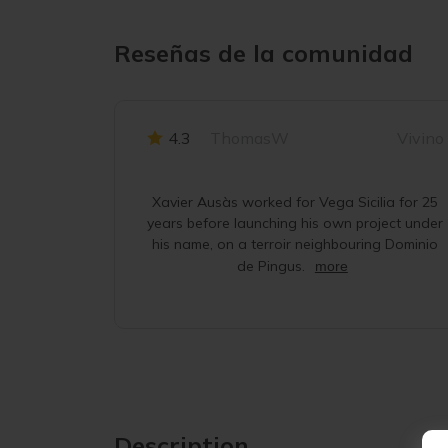
Reseñas de la comunidad
4.3
ThomasW
Vivino
Xavier Ausàs worked for Vega Sicilia for 25
years before launching his own project under
his name, on a terroir neighbouring Dominio
de Pingus.
more
Description