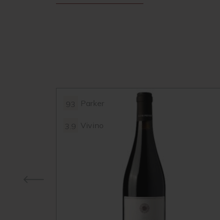
Parker
93
Vivino
3.9