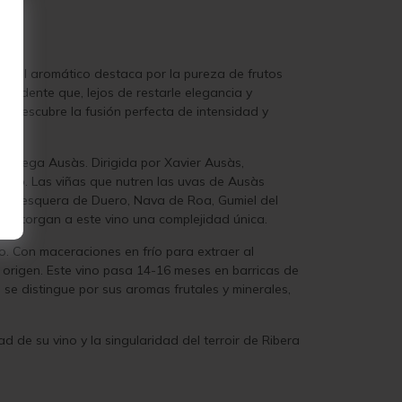
perfil aromático destaca por la pureza de frutos
tundente que, lejos de restarle elegancia y
al. Descubre la fusión perfecta de intensidad y
a bodega Ausàs. Dirigida por Xavier Ausàs,
minio. Las viñas que nutren las uvas de Ausàs
 en Pesquera de Duero, Nava de Roa, Gumiel del
al, otorgan a este vino una complejidad única.
o. Con maceraciones en frío para extraer al
 origen. Este vino pasa 14-16 meses en barricas de
 se distingue por sus aromas frutales y minerales,
d de su vino y la singularidad del terroir de Ribera