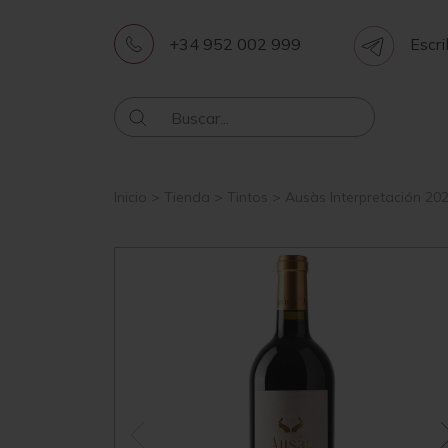
+34 952 002 999
Escri
Inicio
>
Tienda
>
Tintos
>
Ausàs Interpretación 20