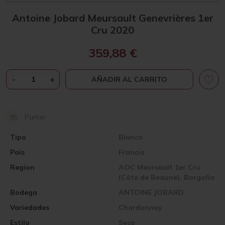
Antoine Jobard Meursault Genevrières 1er
Cru 2020
359,88
€
ANTOINE
-
+
AÑADIR AL CARRITO
JOBARD
MEURSAULT
GENEVRIÈRES
95
Parker
1ER
CRU
Tipo
Blanco
2020
Pais
CANTIDAD
Francia
Region
AOC Meursault 1er Cru
(Côte de Beaune), Borgoña
Bodega
ANTOINE JOBARD
Variedades
Chardonnay
Estilo
Seco