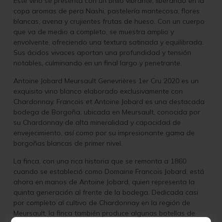
Este vino se presenta con un brillo vibrante, liberando en la
copa aromas de pera Nashi, pastelería mantecosa, flores
blancas, avena y crujientes frutas de hueso. Con un cuerpo
que va de medio a completo, se muestra amplio y
envolvente, ofreciendo una textura satinada y equilibrada.
Sus ácidos vivaces aportan una profundidad y tensión
notables, culminando en un final largo y penetrante.
Antoine Jobard Meursault Genevrières 1er Cru 2020
es un
exquisito vino blanco elaborado exclusivamente con
Chardonnay. Francois et Antoine Jobard es una destacada
bodega de Borgoña, ubicada en Meursault, conocida por
su Chardonnay de alta mineralidad y capacidad de
envejecimiento, así como por su impresionante gama de
borgoñas blancas de primer nivel.
La finca, con una rica historia que se remonta a 1860
cuando se estableció como Domaine Francois Jobard, está
ahora en manos de Antoine Jobard, quien representa la
quinta generación al frente de la bodega. Dedicada casi
por completo al cultivo de Chardonnay en la región de
Meursault, la finca también produce algunas botellas de