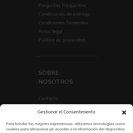
Preguntas Frequentes
Condiciones de entrega
Condiciones Generales
Aviso legal
Politica de privacidad
SOBRE
NOSOTROS
Contacto
Sobre Nosotros
Gestionar el Consentimiento
Trabaja con nosotros
Para brindar las mejores experiencias, utilizamos tecnologías como
cookies para almacenar y/o acceder a la información del dispositivo.