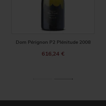
Dom Pérignon P2 Plénitude 2008
Ch
616,24
€