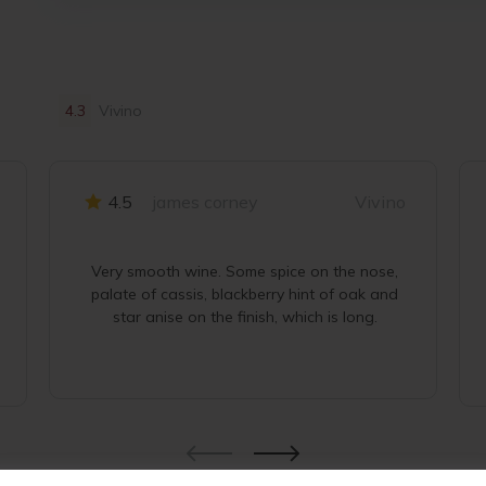
4.3
Vivino
4.5
james corney
Vivino
Very smooth wine. Some spice on the nose,
palate of cassis, blackberry hint of oak and
star anise on the finish, which is long.