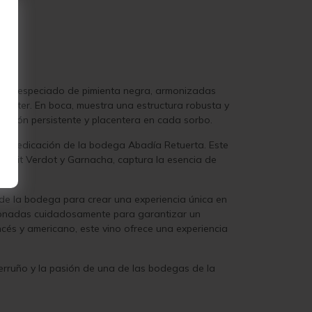
toque especiado de pimienta negra, armonizadas
rácter. En boca, muestra una estructura robusta y
sación persistente y placentera en cada sorbo.
n y dedicación de la bodega Abadía Retuerta. Este
etit Verdot y Garnacha, captura la esencia de
 de la bodega para crear una experiencia única en
ccionadas cuidadosamente para garantizar un
ancés y americano, este vino ofrece una experiencia
terruño y la pasión de una de las bodegas de la