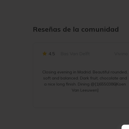
Reseñas de la comunidad
4.5
Bas Van Delft
Vivino
Closing evening in Madrid. Beautiful rounded,
soft and balanced. Dark fruit, chocolate and
a nice long finish. Dining @[1|6550386|Koen
Van Leeuwen]