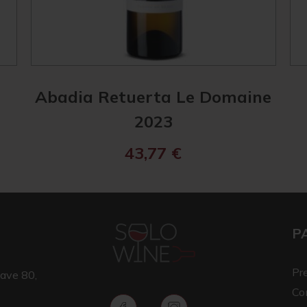
Abadia Retuerta Le Domaine
2023
43,77
€
P
Pr
ave 80,
Co