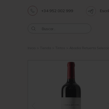
+34 952 002 999
Escri
Inicio
>
Tienda
>
Tintos
>
Abadia Retuerta Selecci