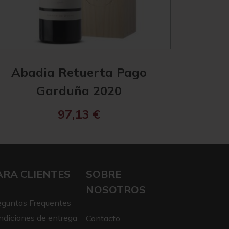
Abadia Retuerta Pago
Abad
Garduña 2020
Pal
97,13
€
ARA CLIENTES
SOBRE
NOSOTROS
eguntas Frequentes
ndiciones de entrega
Contacto