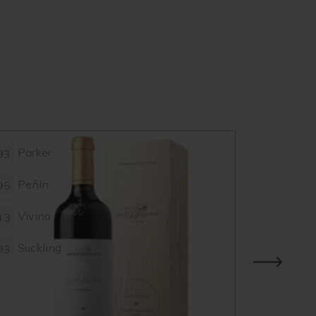
Parker
Parke
93
93
Peñín
Peñín
95
95
Vivino
Vivin
4.3
4.3
Suckling
Wine
93
88
Spect