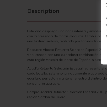
Description
Este vino despliega una nariz intensa y envolven
con la presencia de moras maduras. El roble comie
una textura sedosa, realzada por taninos finos y a
Descubre Abadía Retuerta Selección Especial 2018,
vino, creado con una cuidadosa combinación de 7
esta región vinícola del norte de España, situada e
Abadía Retuerta Selección Especial representa el a
cada botella. Este vino, principalmente elaborado
equilibrio perfecto y mantener el estilo distintivo
sensorial inigualable.
Compra Abadía Retuerta Selección Especial 2018 pa
región Sardón de Duero.