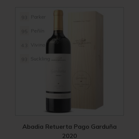
Parker
93
93
Peñín
95
95
Vivino
4.3
4.3
Suckling
93
88
Abadia Retuerta Pago Garduña
Ab
2020