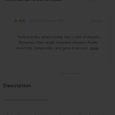
4.5
Chris Delanoy YYC
Vivino
Tasted at the winery today, this is one of Abadia
Retuerta’s four single-vineyard releases. Really
loved this Tempranillo, and gave it second
more
Description