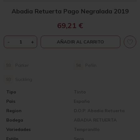
Abadia Retuerta Pago Negralada 2019
69,21
€
ABADIA
-
+
AÑADIR AL CARRITO
RETUERTA
PAGO
NEGRALADA
93
Parker
94
Peñín
2019
CANTIDAD
93
Suckling
Tipo
Tinto
Pais
España
Region
D.O.P. Abadia Retuerta
Bodega
ABADIA RETUERTA
Variedades
Tempranillo
Estilo
Seco