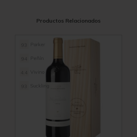
Productos Relacionados
Parker
93
93
Peñín
94
95
Vivino
4.4
4.3
Suckling
93
93