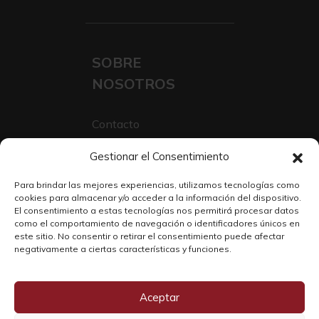
SOBRE
NOSOTROS
Contacto
Sobre Nosotros
Gestionar el Consentimiento
Trabaja con nosotros
Para brindar las mejores experiencias, utilizamos tecnologías como
cookies para almacenar y/o acceder a la información del dispositivo.
El consentimiento a estas tecnologías nos permitirá procesar datos
como el comportamiento de navegación o identificadores únicos en
este sitio. No consentir o retirar el consentimiento puede afectar
negativamente a ciertas características y funciones.
Aceptar