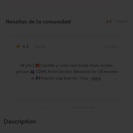
Reseñas de la comunidad
4.4
Vivino
4.4
Akos
Vivino
94 pts |
Castilla y León red made from estate-
grown
100% Petit Verdot. Matured for 18 months
in
French oak barrels. Only
more
Description