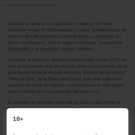
Vino de un tono cereza profundo e intenso. En nariz,
destacan notas de fruta madura y negra, acompañadas de
matices de café aromático, hierbas secas y chocolate. En
boca, resulta pleno, con un sabor envolvente, taninos bien
integrados y un marcado carácter varietal.
Descubre el exclusivo Abadía Retuerta Petit Verdot 2019, un
vino tinto premium que encarna la dedicación y pasión de la
prestigiosa bodega Abadía Retuerta. Situado en la icónica
"Milla de Oro" de la Ribera del Duero, este vino captura la
esencia del norte de España, convirtiéndose en una opción
imprescindible para los amantes del buen vino.
El carácter de este vino nace del río Duero, que define el
paisaje y otorga singularidad al terruño. La bodega realizó
un exhaustivo trabajo al identificar 54 parcelas únicas
18+
basándose en la variedad de uva, el suelo, la altitud y la
exposición al sol. Estas parcelas, ubicadas entre 720 y 850
metros de altitud, rodean la histórica abadía y garantizan