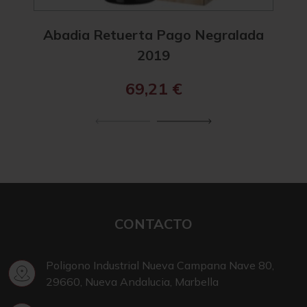
Abadia Retuerta Pago Negralada
Ab
2019
69,21
€
CONTACTO
Poligono Industrial Nueva Campana Nave 80,
29660, Nueva Andalucia, Marbella