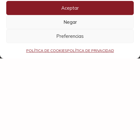
Wine
88
Aceptar
Spectator
Negar
Preferencias
POLÍTICA DE COOKIES
POLÍTICA DE PRIVACIDAD
Taylor's Select Reserve Port
12,54
€