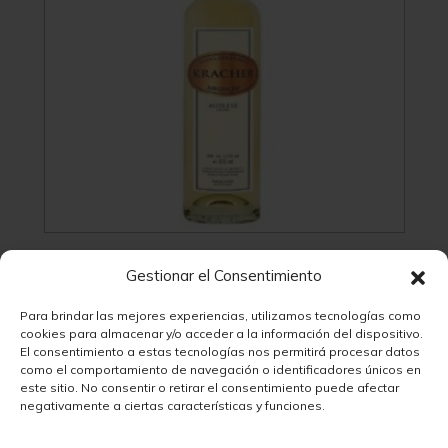
Kracher Cuvée Auslese 2023
Gestionar el Consentimiento
12,60
€
Para brindar las mejores experiencias, utilizamos tecnologías como
cookies para almacenar y/o acceder a la información del dispositivo.
El consentimiento a estas tecnologías nos permitirá procesar datos
como el comportamiento de navegación o identificadores únicos en
este sitio. No consentir o retirar el consentimiento puede afectar
negativamente a ciertas características y funciones.
Vivino
3.8