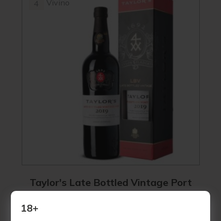
Vivino
4
Taylor's Late Bottled Vintage Port
2019
18+