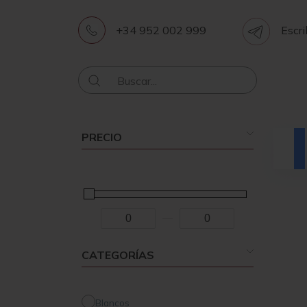
+34 952 002 999
Escri
PRECIO
-
Minimum Price
Maximum Price
CATEGORÍAS
Blancos