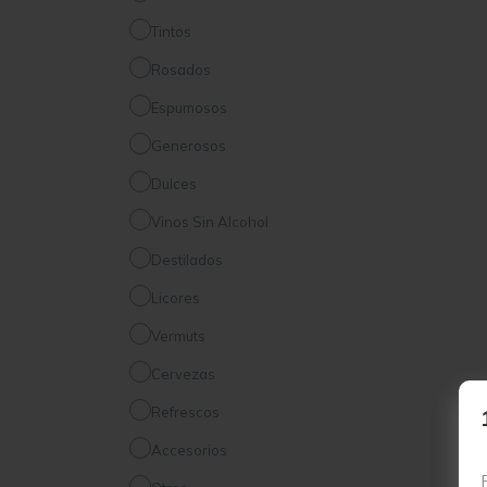
Tintos
Rosados
Espumosos
Generosos
Dulces
Vinos Sin Alcohol
Destilados
Licores
Vermuts
Cervezas
Refrescos
Accesorios