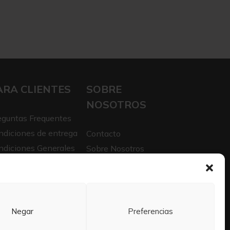
ARA CLIENTES
SOBRE
NOSOTROS
eguntas Frequentes
ndiciones de entrega
Contacto
ndiciones Generales
Sobre Nosotros
iso legal
Trabaja con nosotros
itica de privacidad
Negar
Preferencias