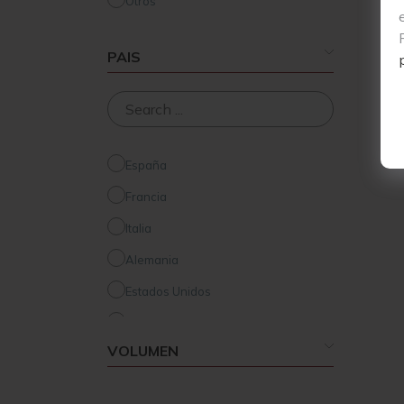
Otros
PAIS
España
Francia
Italia
Alemania
Estados Unidos
Australia
VOLUMEN
Nueva Zelanda
Hungría