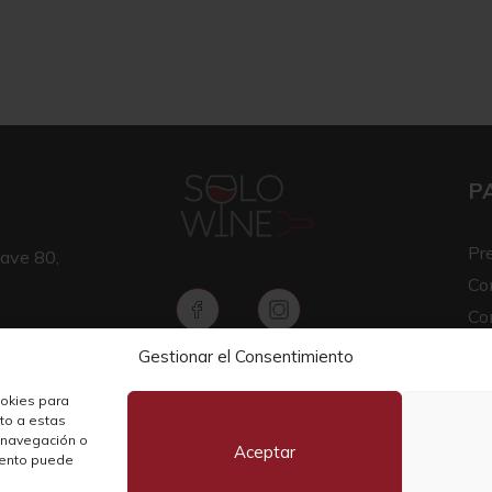
P
Pr
ave 80,
Co
Co
Av
Gestionar el Consentimiento
Copyright © 2026 SOLO WINE
Pol
ookies para
nto a estas
 navegación o
Aceptar
miento puede