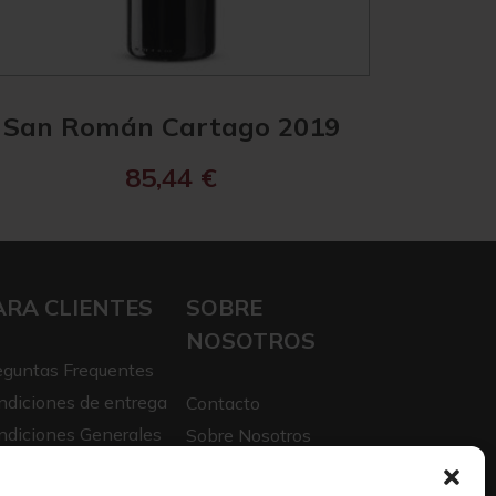
San Román Cartago 2019
85,44
€
ARA CLIENTES
SOBRE
NOSOTROS
eguntas Frequentes
ndiciones de entrega
Contacto
ndiciones Generales
Sobre Nosotros
iso legal
Trabaja con nosotros