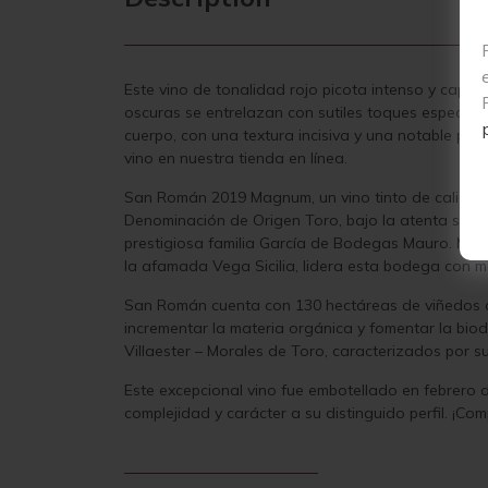
Este vino de tonalidad rojo picota intenso y cap
oscuras se entrelazan con sutiles toques especiado
cuerpo, con una textura incisiva y una notable pre
vino en nuestra tienda en línea.
San Román 2019 Magnum, un vino tinto de calidad e
Denominación de Origen Toro, bajo la atenta sup
prestigiosa familia García de Bodegas Mauro. Mar
la afamada Vega Sicilia, lidera esta bodega con m
San Román cuenta con 130 hectáreas de viñedos cul
incrementar la materia orgánica y fomentar la bio
Villaester – Morales de Toro, caracterizados por s
Este excepcional vino fue embotellado en febrero
complejidad y carácter a su distinguido perfil.
¡Com