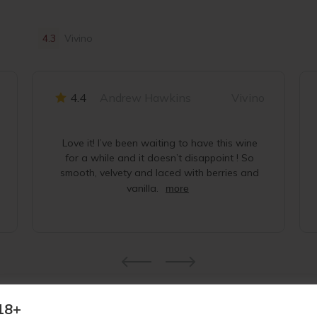
4.3
Vivino
4.4
Andrew Hawkins
Vivino
Love it! I’ve been waiting to have this wine
for a while and it doesn’t disappoint ! So
smooth, velvety and laced with berries and
vanilla.
more
18+