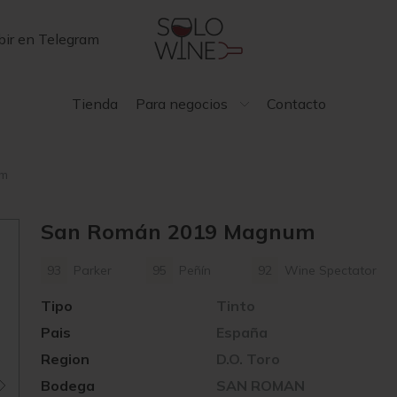
bir en Telegram
Tienda
Para negocios
Contacto
um
San Román 2019 Magnum
93
Parker
95
Peñín
92
Wine Spectator
Tipo
Tinto
Pais
España
Region
D.O. Toro
Bodega
SAN ROMAN