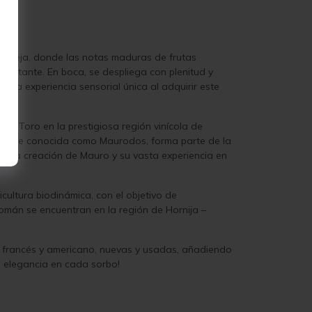
ompleja, donde las notas maduras de frutas
 instante. En boca, se despliega con plenitud y
sta experiencia sensorial única al adquirir este
de Toro en la prestigiosa región vinícola de
rmente conocida como Maurodos, forma parte de la
n la creación de Mauro y su vasta experiencia en
cultura biodinámica, con el objetivo de
Román se encuentran en la región de Hornija –
e francés y americano, nuevas y usadas, añadiendo
 elegancia en cada sorbo!