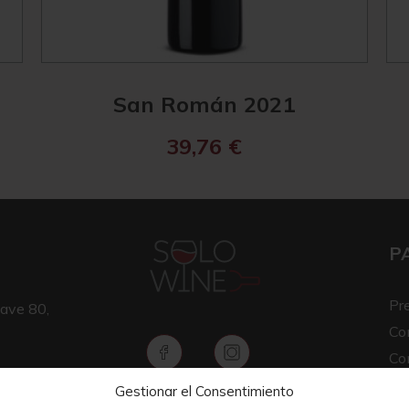
San Román 2021
39,76
€
P
Pr
ave 80,
Co
Co
Av
Gestionar el Consentimiento
Copyright © 2026 SOLO WINE