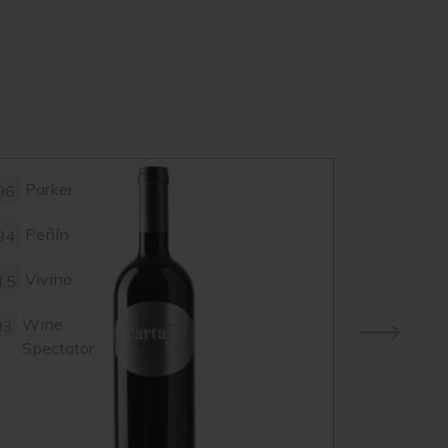
Parker
96
Peñín
94
Vivino
4.5
Wine
93
Spectator