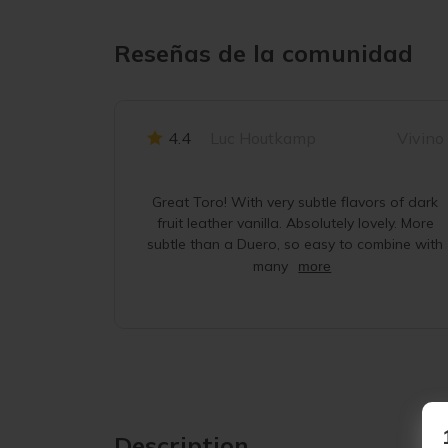
Reseñas de la comunidad
4.4
Luc Houtkamp
Vivino
Great Toro! With very subtle flavors of dark
fruit leather vanilla. Absolutely lovely. More
subtle than a Duero, so easy to combine with
many
more
Description