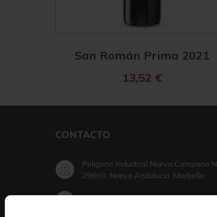
San Román Prima 2021
13,52
€
CONTACTO
Poligono Industrial Nueva Campana N
29660, Nueva Andalucia, Marbella
+34 952 002 999