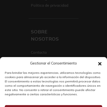
Politica de privacidad
SOBRE
NOSOTROS
Contacto
Sobre Nosotros
Gestionar el Consentimiento
Trabaja con nosotros
Para brindar las mejores experiencias, utilizamos tecnologías como
cookies para almacenar y/o acceder a la información del dispositivo.
El consentimiento a estas tecnologías nos permitirá procesar datos
como el comportamiento de navegación o identificadores únicos en
este sitio. No consentir o retirar el consentimiento puede afectar
negativamente a ciertas características y funciones.