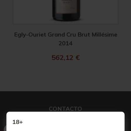
Egly-Ouriet Grand Cru Brut Millésime
2014
562,12
€
CONTACTO
18+
Poligono Industrial Nueva Campana Nave 80,