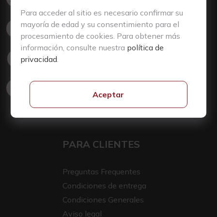
29660, Nueva Andalucia, Marbella
Para acceder al sitio es necesario confirmar su
mayoría de edad y su consentimiento para el
+34 952 002 999
procesamiento de cookies. Para obtener más
información, consulte nuestra
política de
Escribir en Telegram
privacidad
.
wine@sologroup.net
Aceptar
PARA CLIENTES
Preguntas Frequentes
Condiciones de entrega
Condiciones Generales
Aviso legal