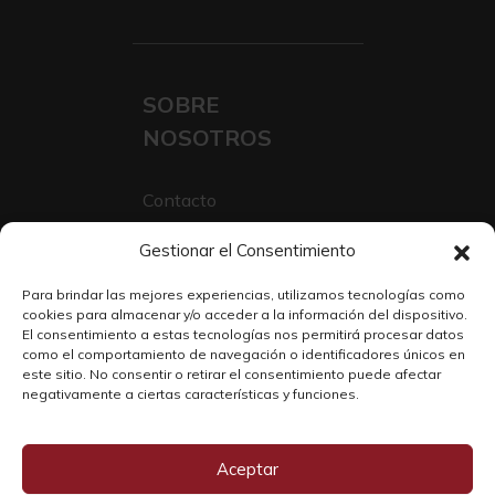
SOBRE
NOSOTROS
Contacto
Sobre Nosotros
Gestionar el Consentimiento
Trabaja con nosotros
Para brindar las mejores experiencias, utilizamos tecnologías como
cookies para almacenar y/o acceder a la información del dispositivo.
El consentimiento a estas tecnologías nos permitirá procesar datos
como el comportamiento de navegación o identificadores únicos en
este sitio. No consentir o retirar el consentimiento puede afectar
negativamente a ciertas características y funciones.
Aceptar