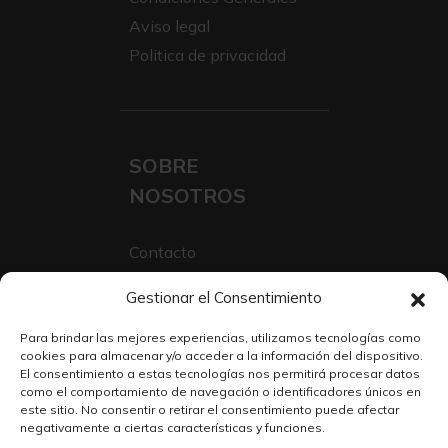
Aviso legal
Politica de privacidad
SOBRE
NOSOTROS
Contacto
Sobre Nosotros
Gestionar el Consentimiento
Trabaja con nosotros
Para brindar las mejores experiencias, utilizamos tecnologías como
cookies para almacenar y/o acceder a la información del dispositivo.
El consentimiento a estas tecnologías nos permitirá procesar datos
como el comportamiento de navegación o identificadores únicos en
este sitio. No consentir o retirar el consentimiento puede afectar
negativamente a ciertas características y funciones.