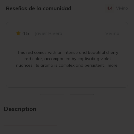
Reseñas de la comunidad
4.4
Vivino
4.5
Javier Rivero
Vivino
This red comes with an intense and beautiful cherry
red color, accompanied by captivating violet
nuances. Its aroma is complex and persistent,
more
Description