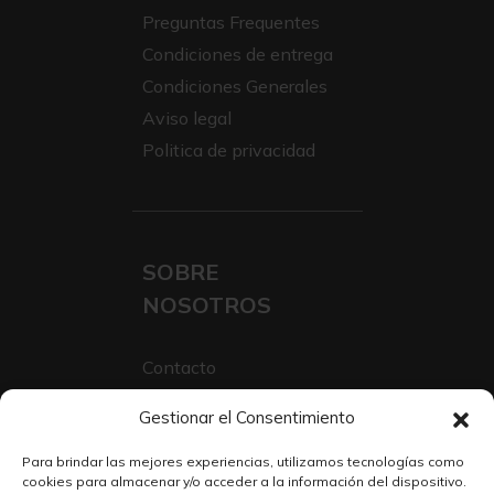
Preguntas Frequentes
Condiciones de entrega
Condiciones Generales
Aviso legal
Politica de privacidad
SOBRE
NOSOTROS
Contacto
Sobre Nosotros
Gestionar el Consentimiento
Trabaja con nosotros
Para brindar las mejores experiencias, utilizamos tecnologías como
cookies para almacenar y/o acceder a la información del dispositivo.