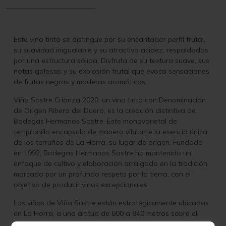
Este vino tinto se distingue por su encantador perfil frutal,
su suavidad inigualable y su atractiva acidez, respaldados
por una estructura sólida. Disfruta de su textura suave, sus
notas golosas y su explosión frutal que evoca sensaciones
de frutas negras y maderas aromáticas.
Viña Sastre Crianza 2020, un vino tinto con Denominación
de Origen Ribera del Duero, es la creación distintiva de
Bodegas Hermanos Sastre. Este monovarietal de
tempranillo encapsula de manera vibrante la esencia única
de los terruños de La Horra, su lugar de origen. Fundada
en 1992, Bodegas Hermanos Sastre ha mantenido un
enfoque de cultivo y elaboración arraigado en la tradición,
marcado por un profundo respeto por la tierra, con el
objetivo de producir vinos excepcionales.
Las viñas de Viña Sastre están estratégicamente ubicadas
en La Horra, a una altitud de 800 a 840 metros sobre el
nivel del mar, en colinas que se inclinan hacia las cuencas