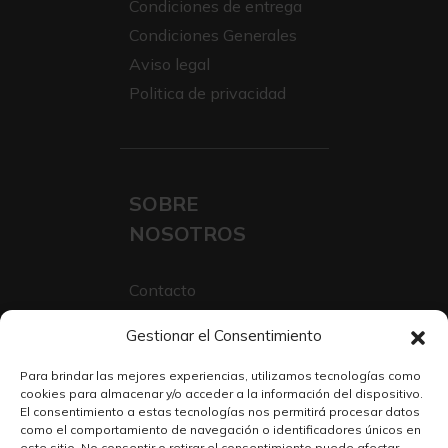
Condiciones de entrega
Condiciones Generales
Aviso legal
Politica de privacidad
SOBRE
NOSOTROS
Contacto
Sobre Nosotros
Gestionar el Consentimiento
Trabaja con nosotros
Para brindar las mejores experiencias, utilizamos tecnologías como
cookies para almacenar y/o acceder a la información del dispositivo.
El consentimiento a estas tecnologías nos permitirá procesar datos
como el comportamiento de navegación o identificadores únicos en
este sitio. No consentir o retirar el consentimiento puede afectar