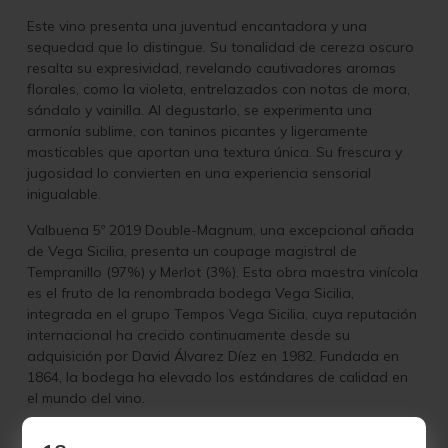
Este vino presenta una juventud encantadora y una
sequedad que lo distingue. Su tonalidad de cereza oscuro
resalta su expresividad, revelando cautivadores aromas
florales, como la violeta, entrelazados con notas de mora,
sándalo y vainilla. Al degustarlo, se experimenta una
armonía sublime, con taninos picantes y ligeramente
masticables que aportan una textura única. Su frescura y
jugosidad lo convierten en una experiencia sensorial
inigualable.
Valbuena 5º 2019
Double-Magnum
, una excepcional añada
de Vega Sicilia, presenta un coupage magistral de
Tempranillo (97%) y Merlot (3%). Esta obra maestra vinícola
es el fruto de la renombrada bodega Vega Sicilia,
integrada en el grupo Tempos Vega Sicilia, cuya reputación
internacional ha crecido continuamente desde su
adquisición por David Álvarez Díez en 1982. Fundada en
1864, la bodega ha elevado los estándares de calidad en
el mundo del vino.
Las selectas parcelas que dan vida a Vega Sicilia Valbuena