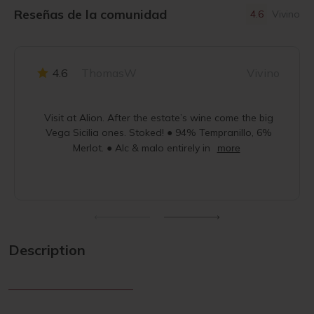
Reseñas de la comunidad
4.6
Vivino
4.6
ThomasW
Vivino
Visit at Alion. After the estate’s wine come the big
Vega Sicilia ones. Stoked! ● 94% Tempranillo, 6%
Merlot. ● Alc & malo entirely in
more
Description