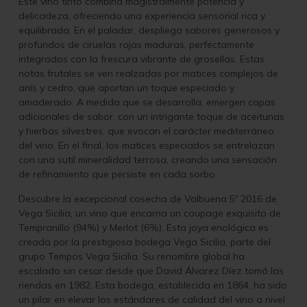
Este vino tinto combina magistralmente potencia y
delicadeza, ofreciendo una experiencia sensorial rica y
equilibrada. En el paladar, despliega sabores generosos y
profundos de ciruelas rojas maduras, perfectamente
integrados con la frescura vibrante de grosellas. Estas
notas frutales se ven realzadas por matices complejos de
anís y cedro, que aportan un toque especiado y
amaderado. A medida que se desarrolla, emergen capas
adicionales de sabor, con un intrigante toque de aceitunas
y hierbas silvestres, que evocan el carácter mediterráneo
del vino. En el final, los matices especiados se entrelazan
con una sutil mineralidad terrosa, creando una sensación
de refinamiento que persiste en cada sorbo.
Descubre la excepcional cosecha de Valbuena 5º 2016 de
Vega Sicilia, un vino que encarna un coupage exquisito de
Tempranillo (94%) y Merlot (6%). Esta joya enológica es
creada por la prestigiosa bodega Vega Sicilia, parte del
grupo Tempos Vega Sicilia. Su renombre global ha
escalado sin cesar desde que David Álvarez Díez tomó las
riendas en 1982. Esta bodega, establecida en 1864, ha sido
un pilar en elevar los estándares de calidad del vino a nivel