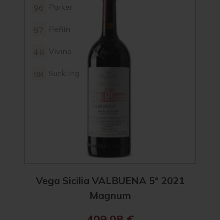
Parker
96
98
Peñín
97
97
Vivino
4.6
4.7
Suckling
98
99
Vega Sicilia VALBUENA 5° 2021
Vega
Magnum
409,08
€