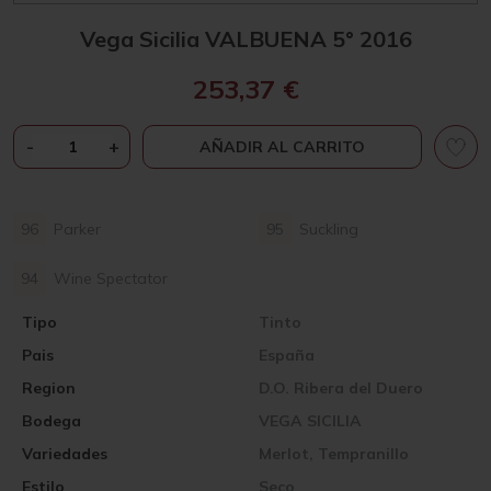
Vega Sicilia VALBUENA 5° 2016
253,37
€
VEGA
-
+
AÑADIR AL CARRITO
SICILIA
VALBUENA
5°
96
Parker
95
Suckling
2016
CANTIDAD
94
Wine Spectator
Tipo
Tinto
Pais
España
Region
D.O. Ribera del Duero
Bodega
VEGA SICILIA
Variedades
Merlot, Tempranillo
Estilo
Seco