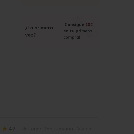
¡Consigue
10€
¿La primera
en tu primera
vez?
compra!
4.7
Nattanan Tantisuwann...
Vivino
5