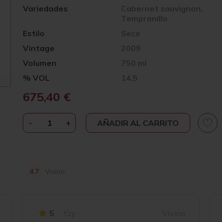
Variedades
Cabernet sauvignon,
Tempranillo
Estilo
Seco
Vintage
2009
Volumen
750 ml
% VOL
14,5
675,40
€
-
VEGA
+
AÑADIR AL CARRITO
SICILIA
UNICO
2009
CANTIDAD
4.7
Vivino
5
Yzy
Vivino