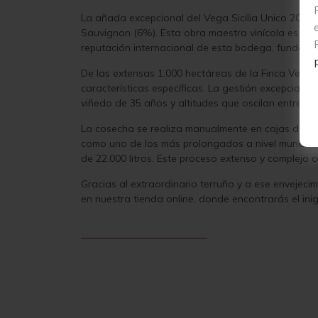
La añada excepcional del Vega Sicilia Unico 2009,
Sauvignon (6%). Esta obra maestra vinícola es el 
reputación internacional de esta bodega, fundada 
De las extensas 1.000 hectáreas de la Finca Vega Si
características específicas. La gestión excepcional
viñedo de 35 años y altitudes que oscilan entre 700
La cosecha se realiza manualmente en cajas de 12 k
como uno de los más prolongados a nivel mundial. 
de 22.000 litros. Este proceso extenso y complejo 
Gracias al extraordinario terruño y a ese envejeci
en nuestra tienda online, donde encontrarás el inig