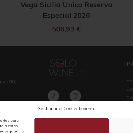
Vega Sicilia Unico Reserva
Especial 2026
506,93
€
P
Pr
ave 80,
Co
Co
Av
Gestionar el Consentimiento
Copyright © 2026 SOLO WINE
Pol
ookies para
nto a estas
 navegación o