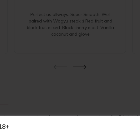
Perfect as allways. Super Smooth. Well
paired with Wagyu steak :) Red fruit and
black fruit mixed. Black cherry most. Vanilla
coconut and glove
onde sutiles notas de pimienta se entrelazan con la profundidad de l
ntración es notable, con un cuerpo medio bien equilibrado y tanino
18+
tre se combina con la tensión vibrante de especias secas, creando un 