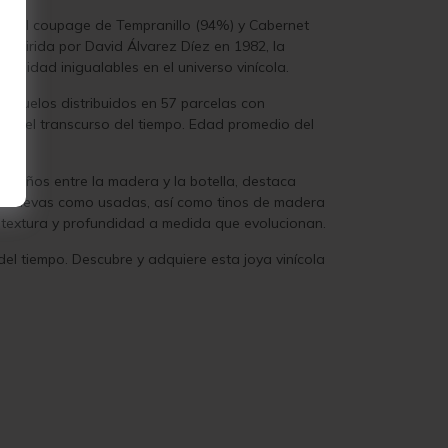
cional coupage de Tempranillo (94%) y Cabernet
dquirida por David Álvarez Díez en 1982, la
alidad inigualables en el universo vinícola.
de suelos distribuidos en 57 parcelas con
ero y el transcurso del tiempo. Edad promedio del
10 años entre la madera y la botella, destaca
anto nuevas como usadas, así como tinos de madera
n, textura y profundidad a medida que evolucionan.
del tiempo. Descubre y adquiere esta joya vinícola