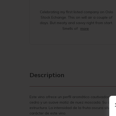
Celebrating my first listed company on Oslo
Stock Echange. This on will air a couple of
days. But meaty and savvy right from start.
Smells of
more
Description
Este vino ofrece un perfil aromático cautivador, d
cedro y un suave matiz de nuez moscada. Su conce
estructura. La intensidad de la fruta oscura silves
carácter de este vino.