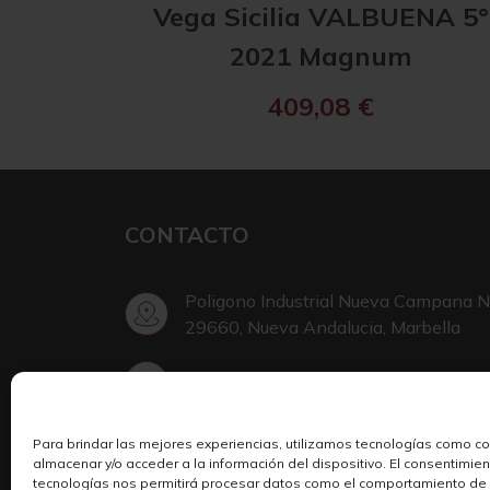
Vega Sicilia VALBUENA 5°
2021 Magnum
409,08
€
CONTACTO
Poligono Industrial Nueva Campana N
29660, Nueva Andalucia, Marbella
+34 952 002 999
Para brindar las mejores experiencias, utilizamos tecnologías como c
Escribir en Telegram
almacenar y/o acceder a la información del dispositivo. El consentimie
tecnologías nos permitirá procesar datos como el comportamiento de