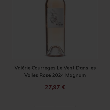
Valérie Courreges Le Vent Dans les
Valé
Voiles Rosé 2024 Magnum
27,97
€