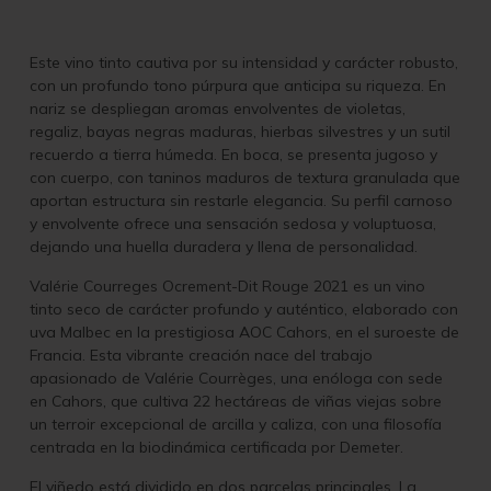
Este vino tinto cautiva por su intensidad y carácter robusto,
con un profundo tono púrpura que anticipa su riqueza. En
nariz se despliegan aromas envolventes de violetas,
regaliz, bayas negras maduras, hierbas silvestres y un sutil
recuerdo a tierra húmeda. En boca, se presenta jugoso y
con cuerpo, con taninos maduros de textura granulada que
aportan estructura sin restarle elegancia. Su perfil carnoso
y envolvente ofrece una sensación sedosa y voluptuosa,
dejando una huella duradera y llena de personalidad.
Valérie Courreges Ocrement-Dit Rouge 2021 es un vino
tinto seco de carácter profundo y auténtico, elaborado con
uva Malbec en la prestigiosa AOC Cahors, en el suroeste de
Francia. Esta vibrante creación nace del trabajo
apasionado de Valérie Courrèges, una enóloga con sede
en Cahors, que cultiva 22 hectáreas de viñas viejas sobre
un terroir excepcional de arcilla y caliza, con una filosofía
centrada en la biodinámica certificada por Demeter.
El viñedo está dividido en dos parcelas principales. La