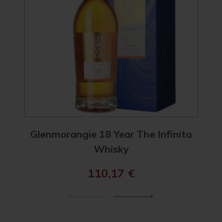
Glenmorangie 18 Year The Infinita
Ma
Whisky
110,17
€