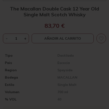
The Macallan Double Cask 12 Year Old
Single Malt Scotch Whisky
83,70
€
THE
-
+
AÑADIR AL CARRITO
MACALLAN
DOUBLE
CASK
Tipo
Destilado
12
Pais
Escocia
YEAR
OLD
Region
Speyside
SINGLE
Bodega
MACALLAN
MALT
SCOTCH
Estilo
Single Malt
WHISKY
Volumen
700 ml
CANTIDAD
% VOL
40