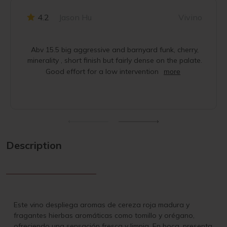
4.2
Jason Hu
Vivino
Abv 15.5 big aggressive and barnyard funk, cherry,
minerality , short finish but fairly dense on the palate.
Good effort for a low intervention
more
Description
Este vino despliega aromas de cereza roja madura y
fragantes hierbas aromáticas como tomillo y orégano,
ofreciendo una sensación fresca y limpia. En boca, presenta