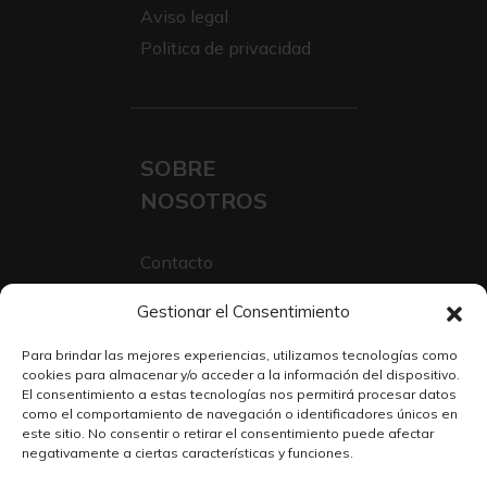
Aviso legal
Politica de privacidad
SOBRE
NOSOTROS
Contacto
Sobre Nosotros
Gestionar el Consentimiento
Trabaja con nosotros
Para brindar las mejores experiencias, utilizamos tecnologías como
cookies para almacenar y/o acceder a la información del dispositivo.
El consentimiento a estas tecnologías nos permitirá procesar datos
como el comportamiento de navegación o identificadores únicos en
este sitio. No consentir o retirar el consentimiento puede afectar
negativamente a ciertas características y funciones.