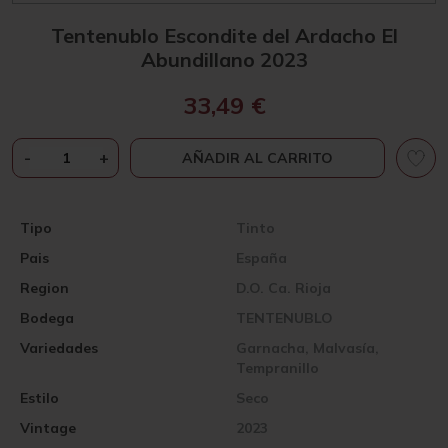
Tentenublo Escondite del Ardacho El
Abundillano 2023
33,49
€
TENTENUBLO
-
+
AÑADIR AL CARRITO
ESCONDITE
DEL
ARDACHO
Tipo
Tinto
EL
Pais
España
ABUNDILLANO
2023
Region
D.O. Ca. Rioja
CANTIDAD
Bodega
TENTENUBLO
Variedades
Garnacha, Malvasía,
Tempranillo
Estilo
Seco
Vintage
2023