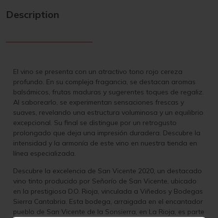
Description
El vino se presenta con un atractivo tono rojo cereza
profundo. En su compleja fragancia, se destacan aromas
balsámicos, frutas maduras y sugerentes toques de regaliz.
Al saborearlo, se experimentan sensaciones frescas y
suaves, revelando una estructura voluminosa y un equilibrio
excepcional. Su final se distingue por un retrogusto
prolongado que deja una impresión duradera. Descubre la
intensidad y la armonía de este vino en nuestra tienda en
línea especializada.
Descubre la excelencia de San Vicente 2020, un destacado
vino tinto producido por Señorío de San Vicente, ubicado
en la prestigiosa D.O. Rioja, vinculada a Viñedos y Bodegas
Sierra Cantabria. Esta bodega, arraigada en el encantador
pueblo de San Vicente de la Sonsierra, en La Rioja, es parte