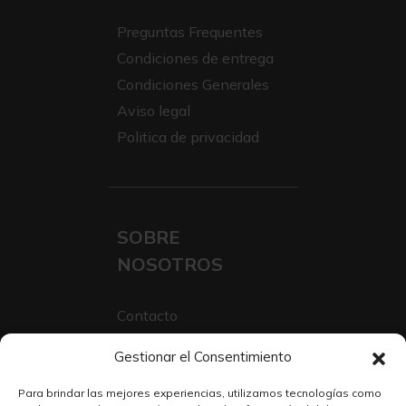
Preguntas Frequentes
Condiciones de entrega
Condiciones Generales
Aviso legal
Politica de privacidad
SOBRE
NOSOTROS
Contacto
Sobre Nosotros
Gestionar el Consentimiento
Trabaja con nosotros
Para brindar las mejores experiencias, utilizamos tecnologías como