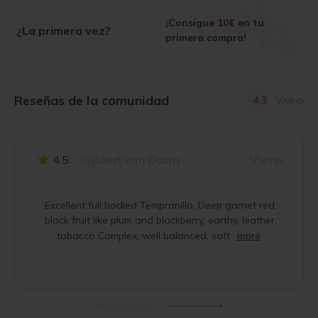
¡Consigue
10€
en tu
¿La primera vez?
primera compra!
Reseñas de la comunidad
4.3
Vivino
4.5
Gijsbert van Doorn
Vivino
Excellent full bodied Tempranillo. Deep garnet red,
black fruit like plum and blackberry, earthy, leather,
tobacco Complex, well balanced, soft
more