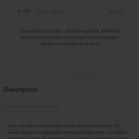
4.5
Omar Maciel
Vivino
decant for six hours... very young wine, needs at
least 5yrs but notes to balsamic and bell pepper.
elegant wine, love love love!
Description
Vino de color cereza intenso con reflejos violáceos. En
nariz ofrece una expresión aromática marcada, con notas
de fruta negra y fruta madura, recuerdos de hierbas secas,