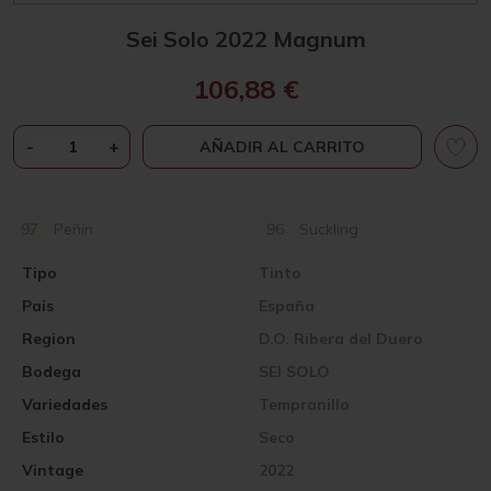
Sei Solo 2022 Magnum
106,88
€
SEI
-
+
AÑADIR AL CARRITO
SOLO
2022
MAGNUM
97
Peñín
96
Suckling
CANTIDAD
Tipo
Tinto
Pais
España
Region
D.O. Ribera del Duero
Bodega
SEI SOLO
Variedades
Tempranillo
Estilo
Seco
Vintage
2022