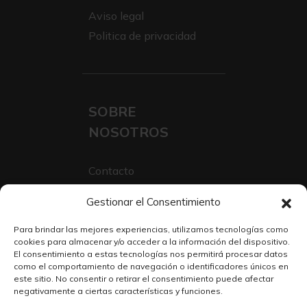
Aviso legal
Politica de privacidad
SOBRE
NOSOTROS
Contacto
Sobre Nosotros
Gestionar el Consentimiento
Trabaja con nosotros
Para brindar las mejores experiencias, utilizamos tecnologías como
cookies para almacenar y/o acceder a la información del dispositivo.
El consentimiento a estas tecnologías nos permitirá procesar datos
como el comportamiento de navegación o identificadores únicos en
este sitio. No consentir o retirar el consentimiento puede afectar
negativamente a ciertas características y funciones.