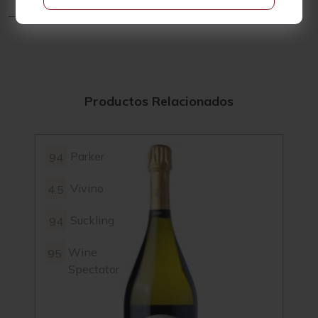
Productos Relacionados
Parker
94
96
Vivino
4.5
4.4
Suckling
94
96
Wine
95
96
Spectator