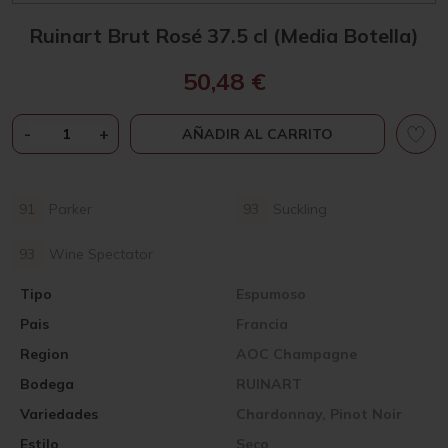
Ruinart Brut Rosé 37.5 cl (Media Botella)
50,48
€
RUINART
-
+
AÑADIR AL CARRITO
BRUT
ROSÉ
37.5
91
Parker
93
Suckling
CL
(MEDIA
93
Wine Spectator
BOTELLA)
CANTIDAD
Tipo
Espumoso
Pais
Francia
Region
AOC Champagne
Bodega
RUINART
Variedades
Chardonnay, Pinot Noir
Estilo
Seco