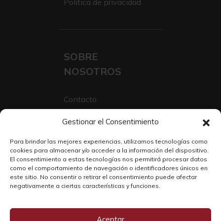
Politica de privacidad
SOBRE
NOSOTROS
Contacto
Sobre Nosotros
Gestionar el Consentimiento
Trabaja con nosotros
Para brindar las mejores experiencias, utilizamos tecnologías como
cookies para almacenar y/o acceder a la información del dispositivo.
El consentimiento a estas tecnologías nos permitirá procesar datos
como el comportamiento de navegación o identificadores únicos en
este sitio. No consentir o retirar el consentimiento puede afectar
negativamente a ciertas características y funciones.
Aceptar