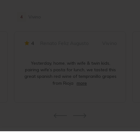
4
Vivino
4
Renato Feliz Augusto
Vivino
Yesterday, home, with wife & twin kids,
pairing wife’s pasta for lunch, we tasted this
great spanish red wine of tempranillo grapes
from Rioja
more