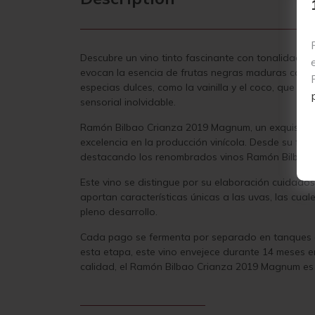
Descubre un vino tinto fascinante con tonalidades 
evocan la esencia de frutas negras maduras como c
especias dulces, como la vainilla y el coco, que 
sensorial inolvidable.
Ramón Bilbao Crianza 2019 Magnum, un exquisito vi
excelencia en la producción vinícola. Desde su fu
destacando los renombrados vinos Ramón Bilbao y
Este vino se distingue por su elaboración cuidadosa
aportan características únicas a las uvas, las cu
pleno desarrollo.
Cada pago se fermenta por separado en tanques de
esta etapa, este vino envejece durante 14 meses en
calidad, el
Ramón Bilbao Crianza 2019 Magnum es un