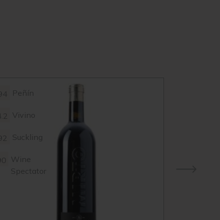
Peñín
94
Vivino
4.2
Suckling
92
Wine
90
Spectator