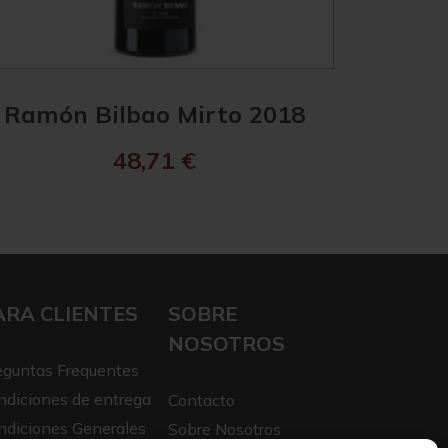
Ramón Bilbao Mirto 2018
48,71
€
ARA CLIENTES
SOBRE
NOSOTROS
eguntas Frequentes
ndiciones de entrega
Contacto
ndiciones Generales
Sobre Nosotros