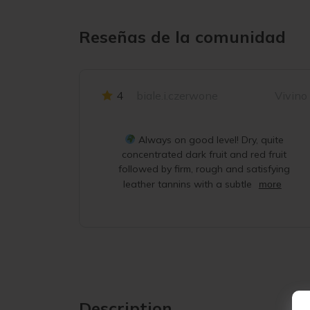
Reseñas de la comunidad
4
biale.i.czerwone
Vivino
Always on good level! Dry, quite
concentrated dark fruit and red fruit
followed by firm, rough and satisfying
leather tannins with a subtle
more
Description