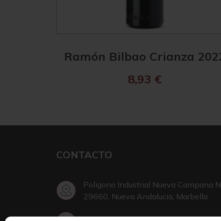
Ramón Bilbao Crianza 202
8,93
€
CONTACTO
Poligono Industrial Nueva Campana N
29660, Nueva Andalucia, Marbella