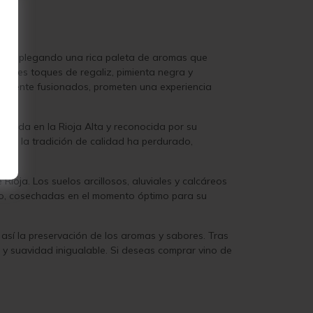
to, desplegando una rica paleta de aromas que
tiles toques de regaliz, pimienta negra y
ctamente fusionados, prometen una experiencia
raigada en la Rioja Alta y reconocida por su
ón, la tradición de calidad ha perdurado,
ioja. Los suelos arcillosos, aluviales y calcáreos
ento, cosechadas en el momento óptimo para su
sí la preservación de los aromas y sabores. Tras
 y suavidad inigualable. Si deseas comprar vino de