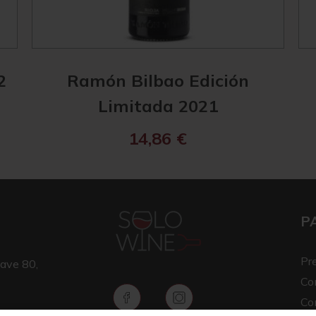
2
Ramón Bilbao Edición
Limitada 2021
14,86
€
P
Pr
ave 80,
Co
Co