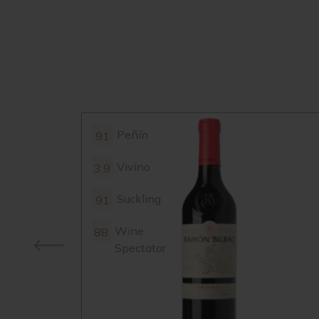
Peñín
91
Vivino
3.9
Suckling
91
Wine
88
Spectator