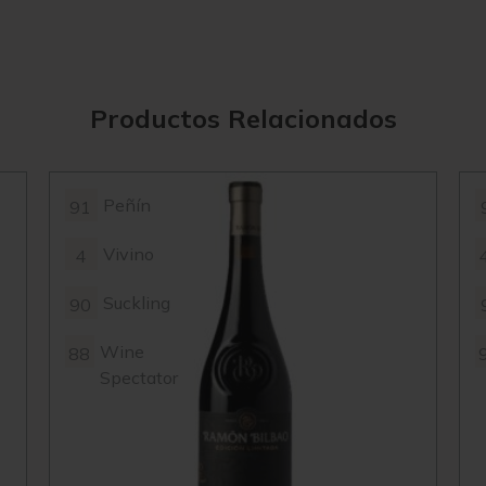
Productos Relacionados
Peñín
91
Vivino
4
Suckling
90
Wine
88
Spectator